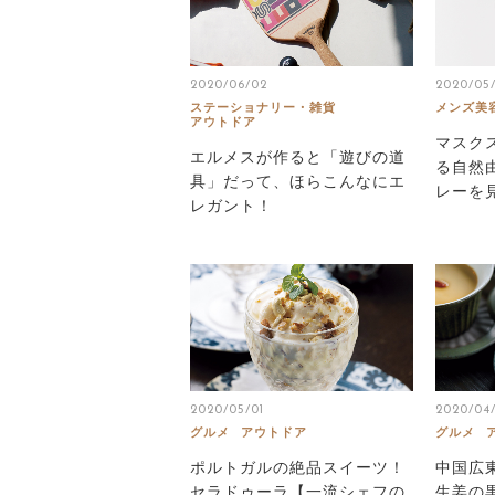
2020/06/02
2020/05
ステーショナリー・雑貨
メンズ美
アウトドア
マスク
エルメスが作ると「遊びの道
る自然
具」だって、ほらこんなにエ
レーを
レガント！
2020/05/01
2020/04
グルメ
アウトドア
グルメ
ポルトガルの絶品スイーツ！
中国広
セラドゥーラ【一流シェフの
生姜の