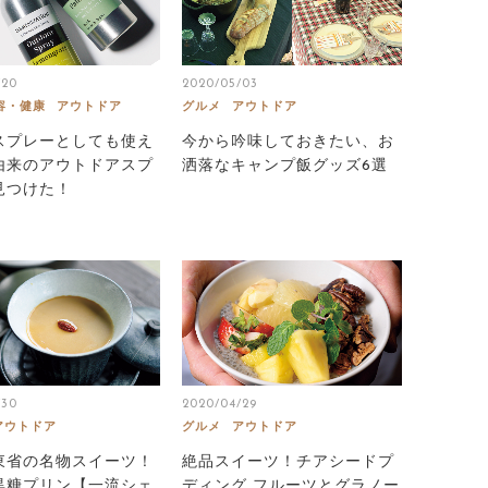
/20
2020/05/03
容・健康
アウトドア
グルメ
アウトドア
スプレーとしても使え
今から吟味しておきたい、お
由来のアウトドアスプ
洒落なキャンプ飯グッズ6選
見つけた！
/30
2020/04/29
アウトドア
グルメ
アウトドア
東省の名物スイーツ！
絶品スイーツ！チアシードプ
黒糖プリン【一流シェ
ディング フルーツとグラノー