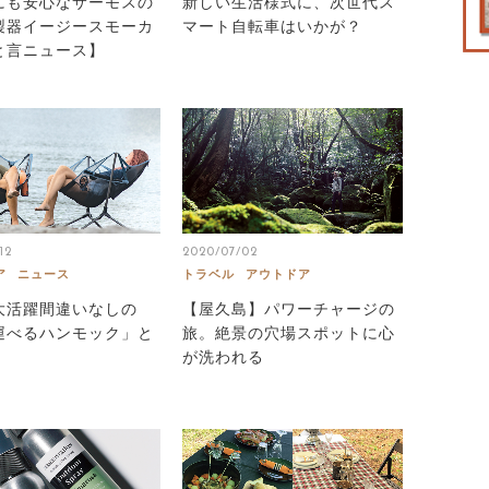
にも安心なサーモスの
新しい生活様式に、次世代ス
製器イージースモーカ
マート自転車はいかが？
と言ニュース】
12
2020/07/02
ア
ニュース
トラベル
アウトドア
大活躍間違いなしの
【屋久島】パワーチャージの
運べるハンモック」と
旅。絶景の穴場スポットに心
が洗われる