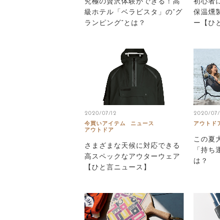
究極の贅沢体験ができる！高
初心者
級ホテル「ベラビスタ」の”グ
保温燻
ランピング”とは？
ー【ひ
2020/07/12
2020/07/
今買いアイテム
ニュース
アウトド
アウトドア
この夏
さまざまな天候に対応できる
「持ち
高スペックなアウターウェア
は？
【ひと言ニュース】