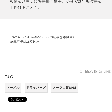
司会を担当した編集部・橋本。小誌では生地特集を
手掛けることも。
［MEN’S EX Winter 2022の記事を再構成］
※表示価格は税込み
TAG：
ドーメル
ドラッパーズ
スーツ大賞2021