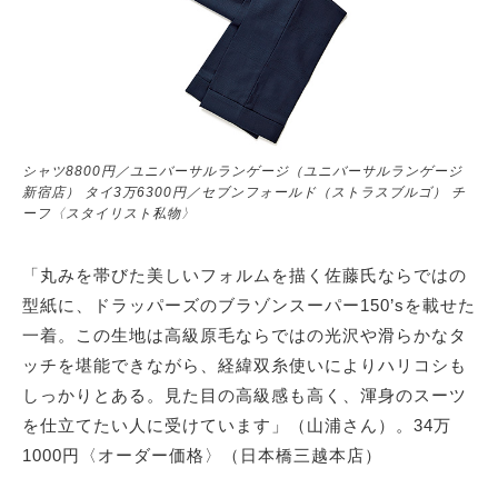
シャツ8800円／ユニバーサルランゲージ（ユニバーサルランゲージ
新宿店） タイ3万6300円／セブンフォールド（ストラスブルゴ） チ
ーフ〈スタイリスト私物〉
「丸みを帯びた美しいフォルムを描く佐藤氏ならではの
型紙に、ドラッパーズのブラゾンスーパー150’sを載せた
一着。この生地は高級原毛ならではの光沢や滑らかなタ
ッチを堪能できながら、経緯双糸使いによりハリコシも
しっかりとある。見た目の高級感も高く、渾身のスーツ
を仕立てたい人に受けています」（山浦さん）。34万
1000円〈オーダー価格〉（日本橋三越本店）