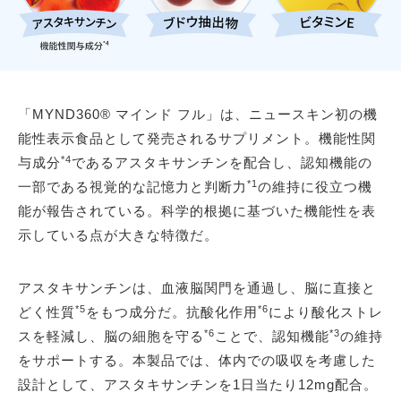
「MYND360® マインド フル」は、ニュースキン初の機
能性表示食品として発売されるサプリメント。機能性関
*4
与成分
であるアスタキサンチンを配合し、認知機能の
*1
一部である視覚的な記憶力と判断力
の維持に役立つ機
能が報告されている。科学的根拠に基づいた機能性を表
示している点が大きな特徴だ。
アスタキサンチンは、血液脳関門を通過し、脳に直接と
*5
*6
どく性質
をもつ成分だ。抗酸化作用
により酸化ストレ
*6
*3
スを軽減し、脳の細胞を守る
ことで、認知機能
の維持
をサポートする。本製品では、体内での吸収を考慮した
設計として、アスタキサンチンを1日当たり12mg配合。