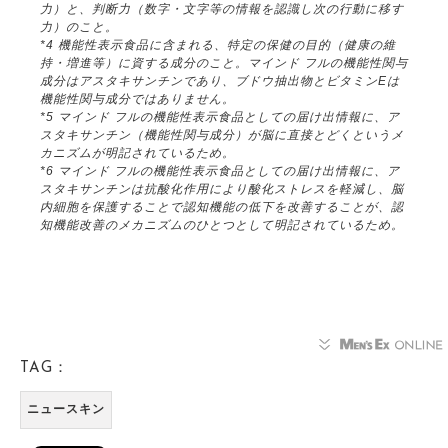
力）と、判断力（数字・文字等の情報を認識し次の行動に移す
力）のこと。
*4 機能性表示食品に含まれる、特定の保健の目的（健康の維
持・増進等）に資する成分のこと。マインド フルの機能性関与
成分はアスタキサンチンであり、ブドウ抽出物とビタミンEは
機能性関与成分ではありません。
*5 マインド フルの機能性表示食品としての届け出情報に、ア
スタキサンチン（機能性関与成分）が脳に直接とどくというメ
カニズムが明記されているため。
*6 マインド フルの機能性表示食品としての届け出情報に、ア
スタキサンチンは抗酸化作用により酸化ストレスを軽減し、脳
内細胞を保護することで認知機能の低下を改善することが、認
知機能改善のメカニズムのひとつとして明記されているため。
TAG：
ニュースキン