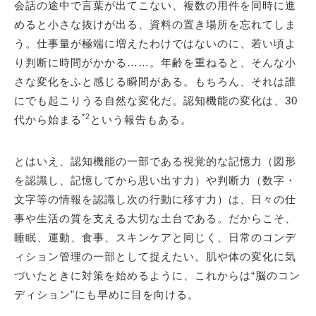
会話の途中で言葉が出てこない、複数の用件を同時に進
めると小さな抜けが出る、資料の置き場所を忘れてしま
う。仕事量が極端に増えたわけではないのに、若い頃よ
り判断に時間がかかる……。年齢を重ねると、そんな小
さな変化をふと感じる瞬間がある。もちろん、それは誰
にでも起こりうる自然な変化だ。認知機能の変化は、30
*2
代から始まる
という報告もある。
とはいえ、認知機能の一部である視覚的な記憶力（図形
を認識し、記憶してから思い出す力）や判断力（数字・
文字等の情報を認識し次の行動に移す力）は、日々の仕
事や生活の質を支える大切な土台である。だからこそ、
睡眠、運動、食事、スキンケアと同じく、日常のコンデ
ィション管理の一部として捉えたい。肌や体の変化に気
づいたときに対策を始めるように、これからは“脳のコン
ディション”にも早めに目を向ける。