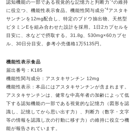
*1
認知機能の一部である視覚的な記憶力と判断力
の維持
*4
に役立つ、機能性表示食品。機能性関与成分
アスタキ
サンチンを12mg配合し、特定のブドウ抽出物、天然型
ビタミンEを組み合わせた設計を採用。1日2カプセルを
目安に、水などで摂取する。31.8g、530mg×60カプセ
ル、30日分目安。参考小売価格1万5135円。
機能性表示食品
届出番号：K185
機能性関与成分：アスタキサンチン 12mg
機能性表示：本品にはアスタキサンチンが含まれます。
アスタキサンチンは、健常な中高年者の加齢によって低
下する認知機能の一部である視覚的な記憶力（図形を認
識し、記憶してから思い出す力）、判断力（数字・文字
等の情報を認識し次の行動に移す力）の維持に役立つ機
能が報告されています。