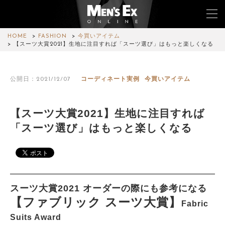
HOME
FASHION
今買いアイテム
【スーツ大賞2021】生地に注目すれば「スーツ選び」はもっと楽しくなる
TOP
公開日：2021/12/07
コーディネート実例
今買いアイテム
FASHION
WATCH
【スーツ大賞2021】生地に注目すれば
「スーツ選び」はもっと楽しくなる
CAR&BIKE
LIFESTYLE
COLUMN
スーツ大賞2021 オーダーの際にも参考になる
【ファブリック スーツ大賞】
MAGAZINE
Fabric
Suits Award
ABOUT SITE