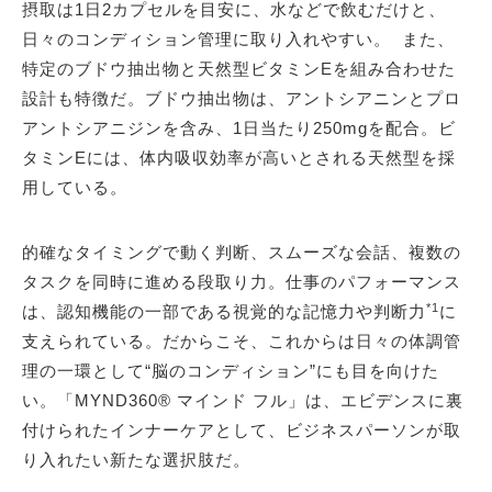
摂取は1日2カプセルを目安に、水などで飲むだけと、
日々のコンディション管理に取り入れやすい。 また、
特定のブドウ抽出物と天然型ビタミンEを組み合わせた
設計も特徴だ。ブドウ抽出物は、アントシアニンとプロ
アントシアニジンを含み、1日当たり250mgを配合。ビ
タミンEには、体内吸収効率が高いとされる天然型を採
用している。
的確なタイミングで動く判断、スムーズな会話、複数の
タスクを同時に進める段取り力。仕事のパフォーマンス
*1
は、認知機能の一部である視覚的な記憶力や判断力
に
支えられている。だからこそ、これからは日々の体調管
理の一環として“脳のコンディション”にも目を向けた
い。「MYND360® マインド フル」は、エビデンスに裏
付けられたインナーケアとして、ビジネスパーソンが取
り入れたい新たな選択肢だ。