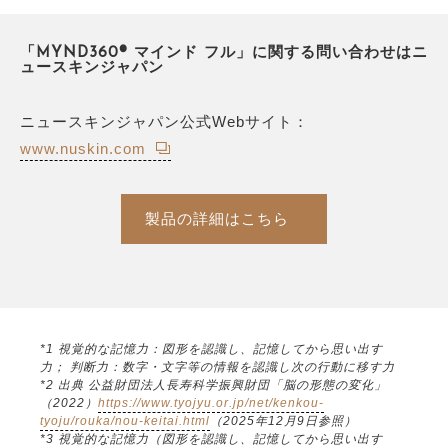
「MYND360® マインド フル」に関する問い合わせはニ
ュースキンジャパン
ニュースキンジャパン公式Webサイト：
www.nuskin.com
製品の詳細はこちら
*1 視覚的な記憶力：図形を認識し、記憶してから思い出す
力； 判断力：数字・文字等の情報を認識し次の行動に移す力
*2 出典 公益財団法人長寿科学振興財団「脳の形態の変化」
（2022）
https://www.tyojyu.or.jp/net/kenkou-
tyoju/rouka/nou-keitai.html
（2025年12月9日参照）
*3 視覚的な記憶力（図形を認識し、記憶してから思い出す