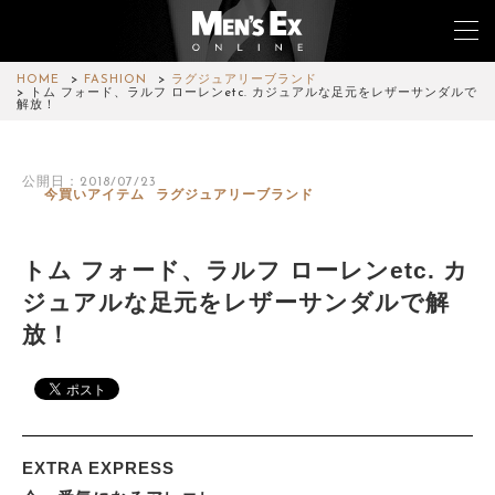
HOME
FASHION
ラグジュアリーブランド
トム フォード、ラルフ ローレンetc. カジュアルな足元をレザーサンダルで
解放！
TOP
公開日：2018/07/23
FASHION
今買いアイテム
ラグジュアリーブランド
WATCH
トム フォード、ラルフ ローレンetc. カ
CAR&BIKE
ジュアルな足元をレザーサンダルで解
放！
LIFESTYLE
COLUMN
MAGAZINE
EXTRA EXPRESS
ABOUT SITE