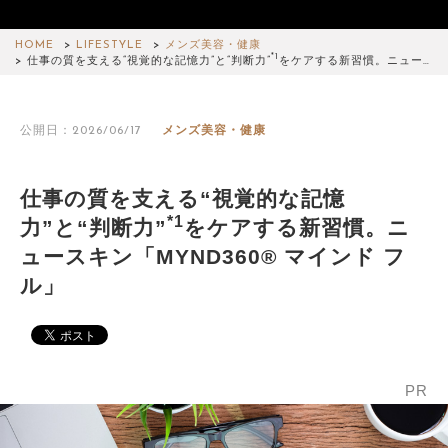
HOME
LIFESTYLE
メンズ美容・健康
*1
仕事の質を支える“視覚的な記憶力”と“判断力”
をケアする新習慣。ニュー…
公開日：2026/06/17
メンズ美容・健康
仕事の質を支える“視覚的な記憶
*1
力”と“判断力”
をケアする新習慣。ニ
ュースキン「MYND360® マインド フ
ル」
PR