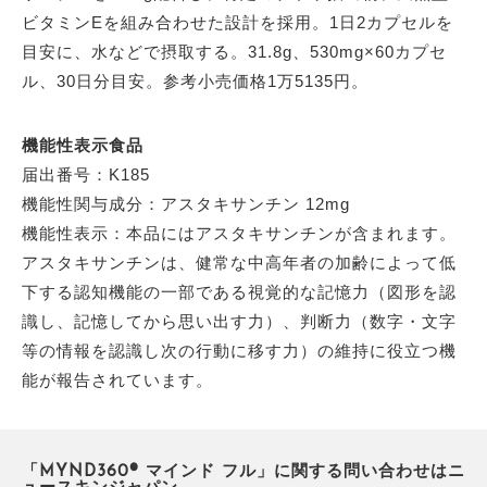
ビタミンEを組み合わせた設計を採用。1日2カプセルを
目安に、水などで摂取する。31.8g、530mg×60カプセ
ル、30日分目安。参考小売価格1万5135円。
機能性表示食品
届出番号：K185
機能性関与成分：アスタキサンチン 12mg
機能性表示：本品にはアスタキサンチンが含まれます。
アスタキサンチンは、健常な中高年者の加齢によって低
下する認知機能の一部である視覚的な記憶力（図形を認
識し、記憶してから思い出す力）、判断力（数字・文字
等の情報を認識し次の行動に移す力）の維持に役立つ機
能が報告されています。
「MYND360® マインド フル」に関する問い合わせはニ