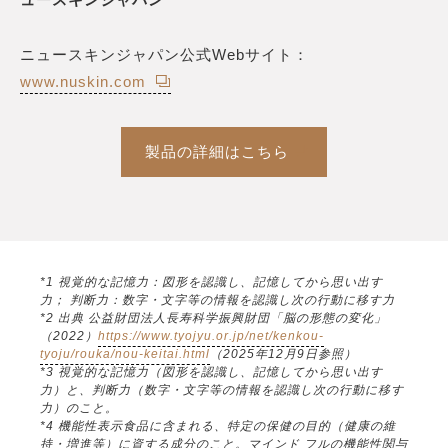
ュースキンジャパン
ニュースキンジャパン公式Webサイト：
www.nuskin.com
製品の詳細はこちら
*1 視覚的な記憶力：図形を認識し、記憶してから思い出す
力； 判断力：数字・文字等の情報を認識し次の行動に移す力
*2 出典 公益財団法人長寿科学振興財団「脳の形態の変化」
（2022）
https://www.tyojyu.or.jp/net/kenkou-
tyoju/rouka/nou-keitai.html
（2025年12月9日参照）
*3 視覚的な記憶力（図形を認識し、記憶してから思い出す
力）と、判断力（数字・文字等の情報を認識し次の行動に移す
力）のこと。
*4 機能性表示食品に含まれる、特定の保健の目的（健康の維
持・増進等）に資する成分のこと。マインド フルの機能性関与