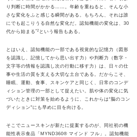
り判断に時間がかかる……。年齢を重ねると、そんな小
さな変化をふと感じる瞬間がある。もちろん、それは誰
にでも起こりうる自然な変化だ。認知機能の変化は、30
*2
代から始まる
という報告もある。
とはいえ、認知機能の一部である視覚的な記憶力（図形
を認識し、記憶してから思い出す力）や判断力（数字・
文字等の情報を認識し次の行動に移す力）は、日々の仕
事や生活の質を支える大切な土台である。だからこそ、
睡眠、運動、食事、スキンケアと同じく、日常のコンデ
ィション管理の一部として捉えたい。肌や体の変化に気
づいたときに対策を始めるように、これからは“脳のコン
ディション”にも早めに目を向ける。
そこでニュースキンが新たに提案するのが、同社初の機
能性表示食品「MYND360® マインド フル」。認知機能