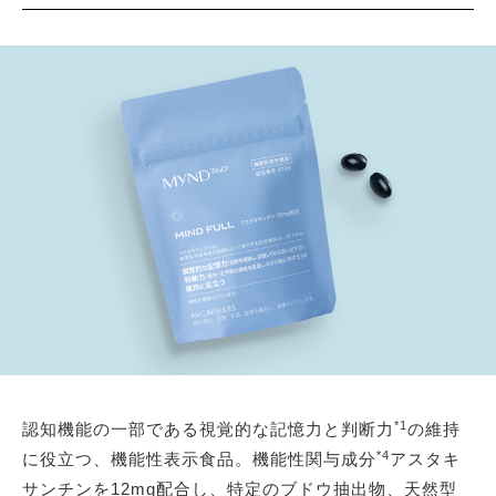
*1
認知機能の一部である視覚的な記憶力と判断力
の維持
*4
に役立つ、機能性表示食品。機能性関与成分
アスタキ
サンチンを12mg配合し、特定のブドウ抽出物、天然型