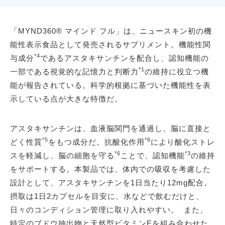
「MYND360® マインド フル」は、ニュースキン初の機
能性表示食品として発売されるサプリメント。機能性関
*4
与成分
であるアスタキサンチンを配合し、認知機能の
*1
一部である視覚的な記憶力と判断力
の維持に役立つ機
能が報告されている。科学的根拠に基づいた機能性を表
示している点が大きな特徴だ。
アスタキサンチンは、血液脳関門を通過し、脳に直接と
*5
*6
どく性質
をもつ成分だ。抗酸化作用
により酸化ストレ
*6
*3
スを軽減し、脳の細胞を守る
ことで、認知機能
の維持
をサポートする。本製品では、体内での吸収を考慮した
設計として、アスタキサンチンを1日当たり12mg配合。
摂取は1日2カプセルを目安に、水などで飲むだけと、
日々のコンディション管理に取り入れやすい。 また、
特定のブドウ抽出物と天然型ビタミンEを組み合わせた