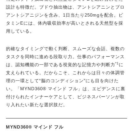
設計も特徴だ。ブドウ抽出物は、アントシアニンとプロ
アントシアニジンを含み、1日当たり250mgを配合。ビ
タミンEには、体内吸収効率が高いとされる天然型を採
用している。
的確なタイミングで動く判断、スムーズな会話、複数の
タスクを同時に進める段取り力。仕事のパフォーマンス
*1
は、認知機能の一部である視覚的な記憶力や判断力
に
支えられている。だからこそ、これからは日々の体調管
理の一環として“脳のコンディション”にも目を向けた
い。「MYND360® マインド フル」は、エビデンスに裏
付けられたインナーケアとして、ビジネスパーソンが取
り入れたい新たな選択肢だ。
MYND360® マインド フル