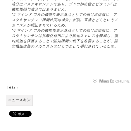
成分はアスタキサンチンであり、ブドウ抽出物とビタミンEは
機能性関与成分ではありません。
*5 マインド フルの機能性表示食品としての届け出情報に、ア
スタキサンチン（機能性関与成分）が脳に直接とどくというメ
カニズムが明記されているため。
*6 マインド フルの機能性表示食品としての届け出情報に、ア
スタキサンチンは抗酸化作用により酸化ストレスを軽減し、脳
内細胞を保護することで認知機能の低下を改善することが、認
知機能改善のメカニズムのひとつとして明記されているため。
TAG：
ニュースキン