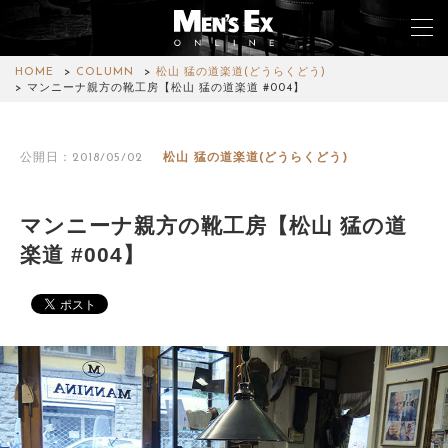
HOME
COLUMN
松山 猛の道楽道(どうらくどう)
マンニーナ親方の靴工房【松山 猛の道楽道 #004】
TOP
公開日：2018/05/02
松山 猛の道楽道(どうらくどう)
FASHION
WATCH
マンニーナ親方の靴工房【松山 猛の道
楽道 #004】
CAR&BIKE
LIFESTYLE
COLUMN
MAGAZINE
ABOUT SITE