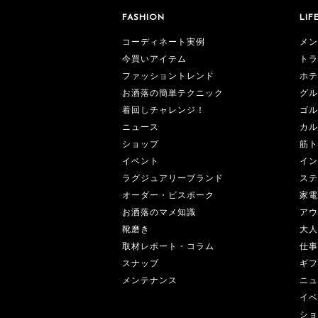
FASHION
LIF
コーディネート実例
メン
今買いアイテム
トラ
ファッショントレンド
ホテ
お洒落の簡単テクニック
グル
着回しチャレンジ！
ゴル
ニュース
カル
ショップ
筋ト
イベント
イン
ラグジュアリーブランド
ステ
オーダー・ビスポーク
家電
お洒落のマメ知識
アウ
靴磨き
大人
取材レポート・コラム
仕事
スナップ
ギフ
メンテナンス
ニュ
イベ
ショ