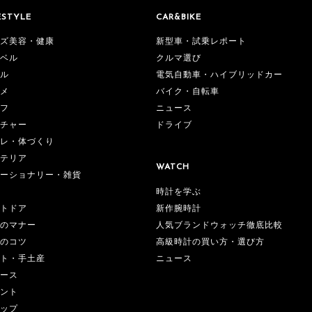
ESTYLE
CAR&BIKE
ズ美容・健康
新型車・試乗レポート
ベル
クルマ選び
ル
電気自動車・ハイブリッドカー
メ
バイク・自転車
フ
ニュース
チャー
ドライブ
レ・体づくり
テリア
WATCH
ーショナリー・雑貨
時計を学ぶ
新作腕時計
トドア
人気ブランドウォッチ徹底比較
のマナー
高級時計の買い方・選び方
のコツ
ニュース
ト・手土産
ース
ント
ップ