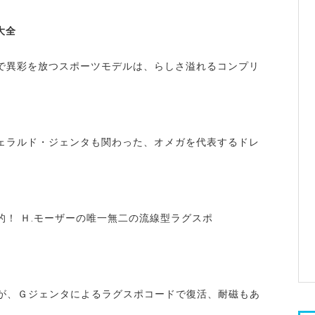
大全
で異彩を放つスポーツモデルは、らしさ溢れるコンプリ
ェラルド・ジェンタも関わった、オメガを代表するドレ
的！ Ｈ.モーザーの唯一無二の流線型ラグスポ
アが、Ｇジェンタによるラグスポコードで復活、耐磁もあ