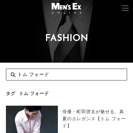
FASHION
TOP
FASHION
WATCH
CAR&BIKE
LIFESTYLE
タグ
トム フォード
COLUMN
俳優・町田啓太が魅せる、真
MAGAZINE
夏のエレガンス【トム フォー
ド】
ABOUT SITE