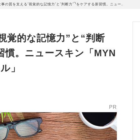
*1
仕事の質を支える“視覚的な記憶力”と“判断力”
をケアする新習慣。ニュー…
視覚的な記憶力”と“判断
習慣。ニュースキン「MYN
フル」
PR