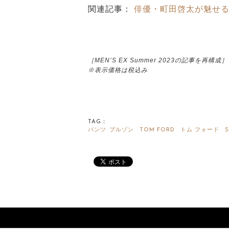
関連記事：
俳優・町田啓太が魅せる、真夏
［MEN’S EX Summer 2023の記事を再構成］
※表示価格は税込み
TAG：
パンツ
ブルゾン
TOM FORD
トム フォード
S