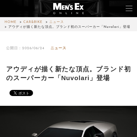
HOME
CAR&BIKE
ニュース
アウディが描く新たな頂点。ブランド初のスーパーカー「Nuvolari」登場
TOP
公開日：2026/06/24
ニュース
FASHION
WATCH
アウディが描く新たな頂点。ブランド初
のスーパーカー「Nuvolari」登場
CAR&BIKE
LIFESTYLE
COLUMN
MAGAZINE
ABOUT SITE