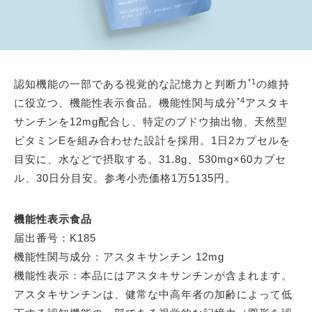
*1
認知機能の一部である視覚的な記憶力と判断力
の維持
*4
に役立つ、機能性表示食品。機能性関与成分
アスタキ
サンチンを12mg配合し、特定のブドウ抽出物、天然型
ビタミンEを組み合わせた設計を採用。1日2カプセルを
目安に、水などで摂取する。31.8g、530mg×60カプセ
ル、30日分目安。参考小売価格1万5135円。
機能性表示食品
届出番号：K185
機能性関与成分：アスタキサンチン 12mg
機能性表示：本品にはアスタキサンチンが含まれます。
アスタキサンチンは、健常な中高年者の加齢によって低