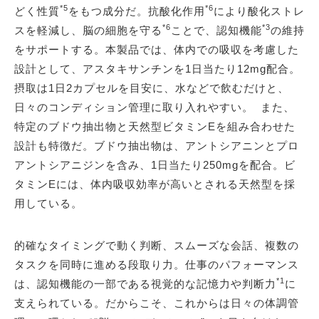
*5
*6
どく性質
をもつ成分だ。抗酸化作用
により酸化ストレ
*6
*3
スを軽減し、脳の細胞を守る
ことで、認知機能
の維持
をサポートする。本製品では、体内での吸収を考慮した
設計として、アスタキサンチンを1日当たり12mg配合。
摂取は1日2カプセルを目安に、水などで飲むだけと、
日々のコンディション管理に取り入れやすい。 また、
特定のブドウ抽出物と天然型ビタミンEを組み合わせた
設計も特徴だ。ブドウ抽出物は、アントシアニンとプロ
アントシアニジンを含み、1日当たり250mgを配合。ビ
タミンEには、体内吸収効率が高いとされる天然型を採
用している。
的確なタイミングで動く判断、スムーズな会話、複数の
タスクを同時に進める段取り力。仕事のパフォーマンス
*1
は、認知機能の一部である視覚的な記憶力や判断力
に
支えられている。だからこそ、これからは日々の体調管