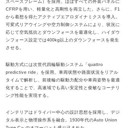
スペースフレーム）を採用。ほぼすべての外装パネルに
CFRPを用い、軽量化と高剛性を両立した。さらに、F1
から着想を得たアクティブエアロダイナミクスを導入。
可変式リアウイングや空力制御システムにより、状況に
応じて空気抵抗とダウンフォースを最適化し、ハイダウ
ンフォース設定では400kg以上のダウンフォースを発生
させる。
駆動方式には次世代四輪駆動システム「quattro
predictive ride」を採用。車両状態や路面状況をリアル
タイムで解析し、前後輪の駆動力配分や車両姿勢を最適
化することで、高速域でも高い安定性と俊敏なコーナリ
ング性能を実現する。
インテリアはドライバー中心の設計思想を採用し、デジ
タル表示と物理操作系を融合。1930年代のAuto Union
Type Cへのオマージュも盛り込まれた。