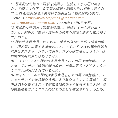
*1 視覚的な記憶力：図形を認識し、記憶してから思い出す
力； 判断力：数字・文字等の情報を認識し次の行動に移す力
*2 出典 公益財団法人長寿科学振興財団「脳の形態の変化」
（2022）
https://www.tyojyu.or.jp/net/kenkou-
tyoju/rouka/nou-keitai.html
（2025年12月9日参照）
*3 視覚的な記憶力（図形を認識し、記憶してから思い出す
力）と、判断力（数字・文字等の情報を認識し次の行動に移す
力）のこと。
*4 機能性表示食品に含まれる、特定の保健の目的（健康の維
持・増進等）に資する成分のこと。マインド フルの機能性関与
成分はアスタキサンチンであり、ブドウ抽出物とビタミンEは
機能性関与成分ではありません。
*5 マインド フルの機能性表示食品としての届け出情報に、ア
スタキサンチン（機能性関与成分）が脳に直接とどくというメ
カニズムが明記されているため。
*6 マインド フルの機能性表示食品としての届け出情報に、ア
スタキサンチンは抗酸化作用により酸化ストレスを軽減し、脳
内細胞を保護することで認知機能の低下を改善することが、認
知機能改善のメカニズムのひとつとして明記されているため。