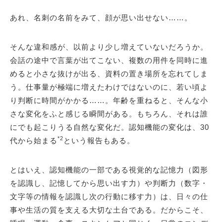
あれ、名刺の名前をみて、顔が思い出せない……。
そんな違和感が、以前より少し増えていないだろうか。
会話の途中で言葉が出てこない、複数の用件を同時に進
めると小さな抜けが出る、資料の置き場所を忘れてしま
う。仕事量が極端に増えたわけではないのに、若い頃よ
り判断に時間がかかる……。年齢を重ねると、そんな小
さな変化をふと感じる瞬間がある。もちろん、それは誰
にでも起こりうる自然な変化だ。認知機能の変化は、30
*2
代から始まる
という報告もある。
とはいえ、認知機能の一部である視覚的な記憶力（図形
を認識し、記憶してから思い出す力）や判断力（数字・
文字等の情報を認識し次の行動に移す力）は、日々の仕
事や生活の質を支える大切な土台である。だからこそ、