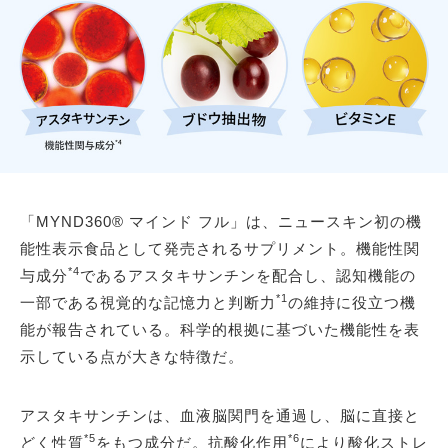
「MYND360® マインド フル」は、ニュースキン初の機
能性表示食品として発売されるサプリメント。機能性関
*4
与成分
であるアスタキサンチンを配合し、認知機能の
*1
一部である視覚的な記憶力と判断力
の維持に役立つ機
能が報告されている。科学的根拠に基づいた機能性を表
示している点が大きな特徴だ。
アスタキサンチンは、血液脳関門を通過し、脳に直接と
*5
*6
どく性質
をもつ成分だ。抗酸化作用
により酸化ストレ