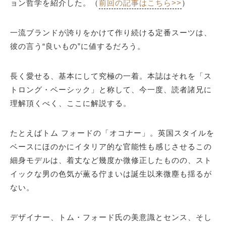
ョン哲学を紹介した。（
前回の記事はこちら>>
）
一流ブランドが誇りをかけて作り続ける定番スーツは、
彼の言う“良いもの”に値するだろう。
長く愛せる、基本にして究極の一着。本誌はそれを「ス
トロング・ベーシック」と称して、今一度、読者諸兄に
理解頂くべく、ここに解説する。
たとえばトム フォードの「オコナー」。英国スタイルを
ベースにほのかにイタリア的な官能性も感じさせるこの
細身モデルは、着丈など幾度か微修正したものの、スト
イックな男の色気が薫る佇まいは誕生以来微塵も揺るが
ない。
デザイナー、トム・フォード氏の美意識とセンス、そし