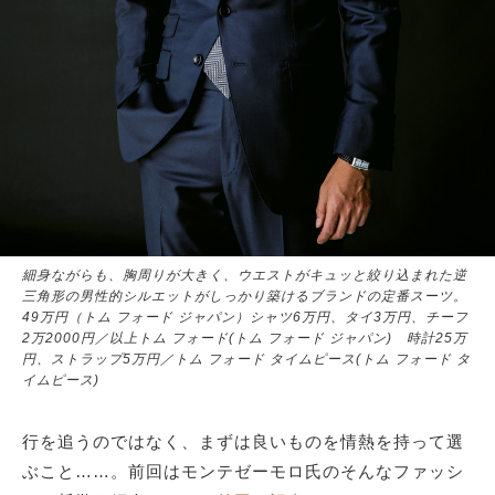
細身ながらも、胸周りが大きく、ウエストがキュッと絞り込まれた逆
三角形の男性的シルエットがしっかり築けるブランドの定番スーツ。
49万円（トム フォード ジャパン）シャツ6万円、タイ3万円、チーフ
2万2000円／以上トム フォード(トム フォード ジャパン) 時計25万
円、ストラップ5万円／トム フォード タイムピース(トム フォード タ
イムピース)
行を追うのではなく、まずは良いものを情熱を持って選
ぶこと……。前回はモンテゼーモロ氏のそんなファッシ