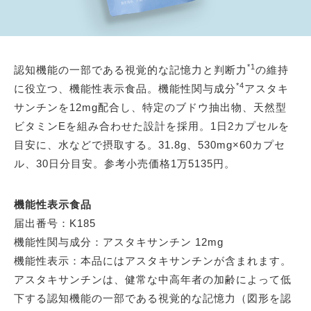
*1
認知機能の一部である視覚的な記憶力と判断力
の維持
*4
に役立つ、機能性表示食品。機能性関与成分
アスタキ
サンチンを12mg配合し、特定のブドウ抽出物、天然型
ビタミンEを組み合わせた設計を採用。1日2カプセルを
目安に、水などで摂取する。31.8g、530mg×60カプセ
ル、30日分目安。参考小売価格1万5135円。
機能性表示食品
届出番号：K185
機能性関与成分：アスタキサンチン 12mg
機能性表示：本品にはアスタキサンチンが含まれます。
アスタキサンチンは、健常な中高年者の加齢によって低
下する認知機能の一部である視覚的な記憶力（図形を認