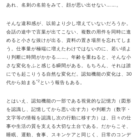
あれ、名刺の名前をみて、顔が思い出せない……。
そんな違和感が、以前より少し増えていないだろうか。
会話の途中で言葉が出てこない、複数の用件を同時に進
めると小さな抜けが出る、資料の置き場所を忘れてしま
う。仕事量が極端に増えたわけではないのに、若い頃よ
り判断に時間がかかる……。年齢を重ねると、そんな小
さな変化をふと感じる瞬間がある。もちろん、それは誰
にでも起こりうる自然な変化だ。認知機能の変化は、30
*2
代から始まる
という報告もある。
とはいえ、認知機能の一部である視覚的な記憶力（図形
を認識し、記憶してから思い出す力）や判断力（数字・
文字等の情報を認識し次の行動に移す力）は、日々の仕
事や生活の質を支える大切な土台である。だからこそ、
睡眠、運動、食事、スキンケアと同じく、日常のコンデ