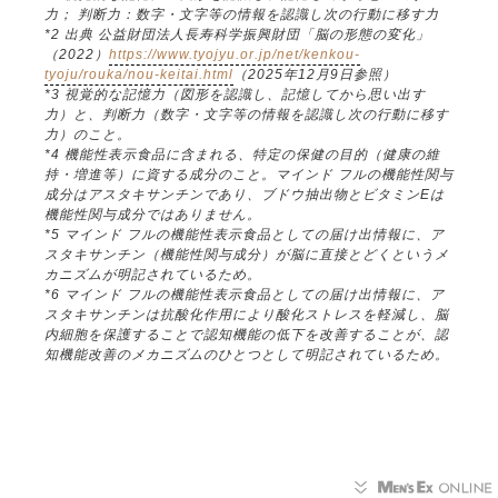
力； 判断力：数字・文字等の情報を認識し次の行動に移す力
*2 出典 公益財団法人長寿科学振興財団「脳の形態の変化」
（2022）
https://www.tyojyu.or.jp/net/kenkou-
tyoju/rouka/nou-keitai.html
（2025年12月9日参照）
*3 視覚的な記憶力（図形を認識し、記憶してから思い出す
力）と、判断力（数字・文字等の情報を認識し次の行動に移す
力）のこと。
*4 機能性表示食品に含まれる、特定の保健の目的（健康の維
持・増進等）に資する成分のこと。マインド フルの機能性関与
成分はアスタキサンチンであり、ブドウ抽出物とビタミンEは
機能性関与成分ではありません。
*5 マインド フルの機能性表示食品としての届け出情報に、ア
スタキサンチン（機能性関与成分）が脳に直接とどくというメ
カニズムが明記されているため。
*6 マインド フルの機能性表示食品としての届け出情報に、ア
スタキサンチンは抗酸化作用により酸化ストレスを軽減し、脳
内細胞を保護することで認知機能の低下を改善することが、認
知機能改善のメカニズムのひとつとして明記されているため。