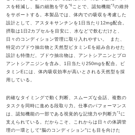
*6
*3
スを軽減し、脳の細胞を守る
ことで、認知機能
の維持
をサポートする。本製品では、体内での吸収を考慮した
設計として、アスタキサンチンを1日当たり12mg配合。
摂取は1日2カプセルを目安に、水などで飲むだけと、
日々のコンディション管理に取り入れやすい。 また、
特定のブドウ抽出物と天然型ビタミンEを組み合わせた
設計も特徴だ。ブドウ抽出物は、アントシアニンとプロ
アントシアニジンを含み、1日当たり250mgを配合。ビ
タミンEには、体内吸収効率が高いとされる天然型を採
用している。
的確なタイミングで動く判断、スムーズな会話、複数の
タスクを同時に進める段取り力。仕事のパフォーマンス
*1
は、認知機能の一部である視覚的な記憶力や判断力
に
支えられている。だからこそ、これからは日々の体調管
理の一環として“脳のコンディション”にも目を向けた