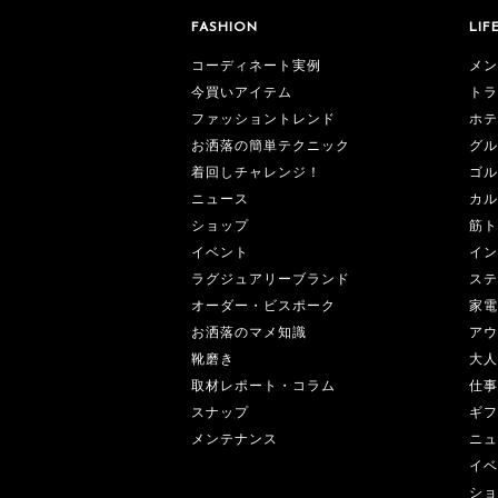
FASHION
LIF
コーディネート実例
メン
今買いアイテム
トラ
ファッショントレンド
ホテ
お洒落の簡単テクニック
グル
着回しチャレンジ！
ゴル
ニュース
カル
ショップ
筋ト
イベント
イン
ラグジュアリーブランド
ステ
オーダー・ビスポーク
家電
お洒落のマメ知識
アウ
靴磨き
大人
取材レポート・コラム
仕事
スナップ
ギフ
メンテナンス
ニュ
イベ
ショ