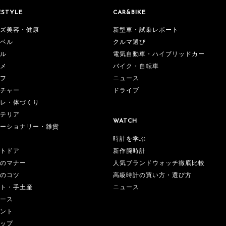
ESTYLE
CAR&BIKE
ズ美容・健康
新型車・試乗レポート
ベル
クルマ選び
ル
電気自動車・ハイブリッドカー
メ
バイク・自転車
フ
ニュース
チャー
ドライブ
レ・体づくり
テリア
WATCH
ーショナリー・雑貨
時計を学ぶ
新作腕時計
トドア
人気ブランドウォッチ徹底比較
のマナー
高級時計の買い方・選び方
のコツ
ニュース
ト・手土産
ース
ント
ップ