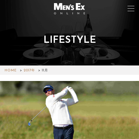
LIFESTYLE
TOP
FASHION
WATCH
HOME
2017年
11月
CAR&BIKE
LIFESTYLE
COLUMN
MAGAZINE
ABOUT SITE