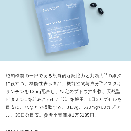
*1
認知機能の一部である視覚的な記憶力と判断力
の維持
*4
に役立つ、機能性表示食品。機能性関与成分
アスタキ
サンチンを12mg配合し、特定のブドウ抽出物、天然型
ビタミンEを組み合わせた設計を採用。1日2カプセルを
目安に、水などで摂取する。31.8g、530mg×60カプセ
ル、30日分目安。参考小売価格1万5135円。