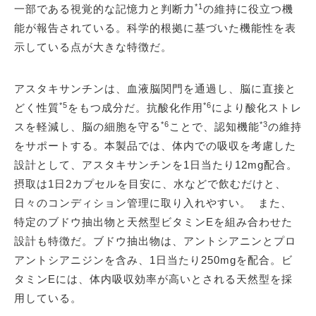
*1
一部である視覚的な記憶力と判断力
の維持に役立つ機
能が報告されている。科学的根拠に基づいた機能性を表
示している点が大きな特徴だ。
アスタキサンチンは、血液脳関門を通過し、脳に直接と
*5
*6
どく性質
をもつ成分だ。抗酸化作用
により酸化ストレ
*6
*3
スを軽減し、脳の細胞を守る
ことで、認知機能
の維持
をサポートする。本製品では、体内での吸収を考慮した
設計として、アスタキサンチンを1日当たり12mg配合。
摂取は1日2カプセルを目安に、水などで飲むだけと、
日々のコンディション管理に取り入れやすい。 また、
特定のブドウ抽出物と天然型ビタミンEを組み合わせた
設計も特徴だ。ブドウ抽出物は、アントシアニンとプロ
アントシアニジンを含み、1日当たり250mgを配合。ビ
タミンEには、体内吸収効率が高いとされる天然型を採
用している。