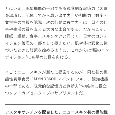
とはいえ、認知機能の一部である視覚的な記憶力（図形
を認識し、記憶してから思い出す力）や判断力（数字・
文字等の情報を認識し次の行動に移す力）は、日々の仕
事や生活の質を支える大切な土台である。だからこそ、
睡眠、運動、食事、スキンケアと同じく、日常のコンデ
ィション管理の一部として捉えたい。肌や体の変化に気
づいたときに対策を始めるように、これからは“脳のコン
ディション”にも早めに目を向ける。
そこでニュースキンが新たに提案するのが、同社初の機
能性表示食品「MYND360® マインド フル」。認知機能
*1
の一部である、視覚的な記憶力と判断力
の維持に役立
つソフトカプセルタイプのサプリメントだ。
アスタキサンチンを配合した、ニュースキン初の機能性