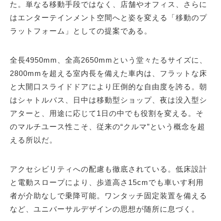
た。単なる移動手段ではなく、店舗やオフィス、さらに
はエンターテインメント空間へと姿を変える「移動のプ
ラットフォーム」としての提案である。
全長4950mm、全高2650mmという堂々たるサイズに、
2800mmを超える室内長を備えた車内は、フラットな床
と大開口スライドドアにより圧倒的な自由度を誇る。朝
はシャトルバス、日中は移動型ショップ、夜は没入型シ
アターと、用途に応じて1日の中でも役割を変える。そ
のマルチユース性こそ、従来の“クルマ”という概念を超
える所以だ。
アクセシビリティへの配慮も徹底されている。低床設計
と電動スロープにより、歩道高さ15cmでも車いす利用
者が介助なしで乗降可能。ワンタッチ固定装置を備える
など、ユニバーサルデザインの思想が随所に息づく。