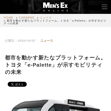
HOME
CAR&BIKE
ニュース
都市を動かす新たなプラットフォーム。トヨタ「e-Palette」が示すモビリ
ティの未来
TOP
公開日：2025/10/07
ニュース
FASHION
WATCH
都市を動かす新たなプラットフォーム。
トヨタ「e-Palette」が示すモビリティ
CAR&BIKE
の未来
LIFESTYLE
COLUMN
MAGAZINE
ABOUT SITE