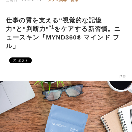
公開日：2026/06/17
メンズ美容・健康
仕事の質を支える“視覚的な記憶
*1
力”と“判断力”
をケアする新習慣。ニ
ュースキン「MYND360® マインド フ
ル」
PR