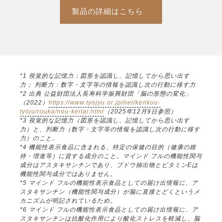
製品の詳細はこちら
*1 視覚的な記憶力：図形を認識し、記憶してから思い出す
力； 判断力：数字・文字等の情報を認識し次の行動に移す力
*2 出典 公益財団法人長寿科学振興財団「脳の形態の変化」
（2022）
https://www.tyojyu.or.jp/net/kenkou-
tyoju/rouka/nou-keitai.html
（2025年12月9日参照）
*3 視覚的な記憶力（図形を認識し、記憶してから思い出す
力）と、判断力（数字・文字等の情報を認識し次の行動に移す
力）のこと。
*4 機能性表示食品に含まれる、特定の保健の目的（健康の維
持・増進等）に資する成分のこと。マインド フルの機能性関与
成分はアスタキサンチンであり、ブドウ抽出物とビタミンEは
機能性関与成分ではありません。
*5 マインド フルの機能性表示食品としての届け出情報に、ア
スタキサンチン（機能性関与成分）が脳に直接とどくというメ
カニズムが明記されているため。
*6 マインド フルの機能性表示食品としての届け出情報に、ア
スタキサンチンは抗酸化作用により酸化ストレスを軽減し、脳