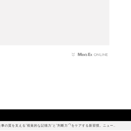
*1
仕事の質を支える“視覚的な記憶力”と“判断力”
をケアする新習慣。ニュー…