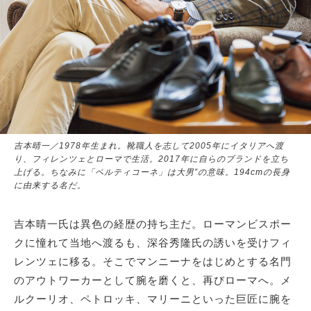
吉本晴一／1978年生まれ。靴職人を志して2005年にイタリアへ渡
り、フィレンツェとローマで生活。2017年に自らのブランドを立ち
上げる。ちなみに「ペルティコーネ」は大男”の意味。194cmの長身
に由来する名だ。
吉本晴一氏は異色の経歴の持ち主だ。ローマンビスポー
クに憧れて当地へ渡るも、深谷秀隆氏の誘いを受けフィ
レンツェに移る。そこでマンニーナをはじめとする名門
のアウトワーカーとして腕を磨くと、再びローマへ。メ
ルクーリオ、ペトロッキ、マリーニといった巨匠に腕を