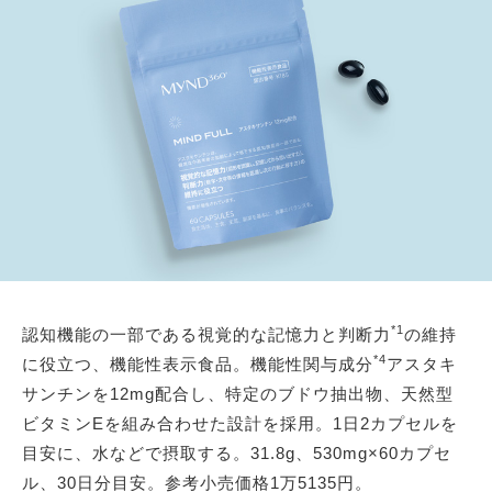
*1
認知機能の一部である視覚的な記憶力と判断力
の維持
*4
に役立つ、機能性表示食品。機能性関与成分
アスタキ
サンチンを12mg配合し、特定のブドウ抽出物、天然型
ビタミンEを組み合わせた設計を採用。1日2カプセルを
目安に、水などで摂取する。31.8g、530mg×60カプセ
ル、30日分目安。参考小売価格1万5135円。