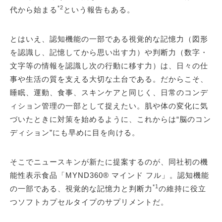
*2
代から始まる
という報告もある。
とはいえ、認知機能の一部である視覚的な記憶力（図形
を認識し、記憶してから思い出す力）や判断力（数字・
文字等の情報を認識し次の行動に移す力）は、日々の仕
事や生活の質を支える大切な土台である。だからこそ、
睡眠、運動、食事、スキンケアと同じく、日常のコンデ
ィション管理の一部として捉えたい。肌や体の変化に気
づいたときに対策を始めるように、これからは“脳のコン
ディション”にも早めに目を向ける。
そこでニュースキンが新たに提案するのが、同社初の機
能性表示食品「MYND360® マインド フル」。認知機能
*1
の一部である、視覚的な記憶力と判断力
の維持に役立
つソフトカプセルタイプのサプリメントだ。