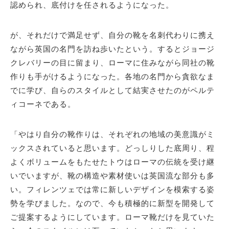
認められ、底付けを任されるようになった。
が、それだけで満足せず、自分の靴を名刺代わりに携え
ながら英国の名門を訪ね歩いたという。するとジョージ
クレバリーの目に留まり、ローマに住みながら同社の靴
作りも手がけるようになった。各地の名門から貪欲なま
でに学び、自らのスタイルとして結実させたのがペルテ
ィコーネである。
「やはり自分の靴作りは、それぞれの地域の美意識がミ
ックスされていると思います。どっしりした底周り、程
よくボリュームをもたせたトウはローマの伝統を受け継
いでいますが、靴の構造や素材使いは英国流な部分も多
い。フィレンツェでは常に新しいデザインを模索する姿
勢を学びました。なので、今も積極的に新型を開発して
ご提案するようにしています。ローマ靴だけを見ていた