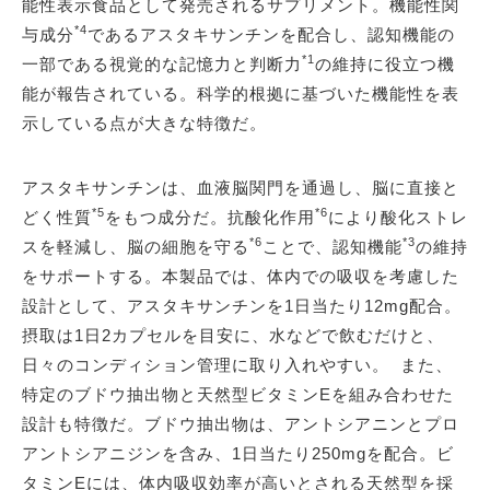
能性表示食品として発売されるサプリメント。機能性関
*4
与成分
であるアスタキサンチンを配合し、認知機能の
*1
一部である視覚的な記憶力と判断力
の維持に役立つ機
能が報告されている。科学的根拠に基づいた機能性を表
示している点が大きな特徴だ。
アスタキサンチンは、血液脳関門を通過し、脳に直接と
*5
*6
どく性質
をもつ成分だ。抗酸化作用
により酸化ストレ
*6
*3
スを軽減し、脳の細胞を守る
ことで、認知機能
の維持
をサポートする。本製品では、体内での吸収を考慮した
設計として、アスタキサンチンを1日当たり12mg配合。
摂取は1日2カプセルを目安に、水などで飲むだけと、
日々のコンディション管理に取り入れやすい。 また、
特定のブドウ抽出物と天然型ビタミンEを組み合わせた
設計も特徴だ。ブドウ抽出物は、アントシアニンとプロ
アントシアニジンを含み、1日当たり250mgを配合。ビ
タミンEには、体内吸収効率が高いとされる天然型を採