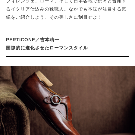
フィレンツェ、ローマ、そして日本各地で続々と台頭す
るイタリア仕込みの靴職人。なかでも本誌が注目する気
鋭をご紹介しよう。その美しさに刮目せよ！
サイトマップ
PERTICONE／吉本晴一
国際的に進化させたローマンスタイル