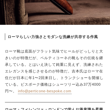
ローマらしい力強さとモダンな洗練が共存する作風
ローマ靴は底面がフラット気味でヒールがどっしりと大
きいのが特徴だが、ペルティコーネの靴もその伝統を継
承している。とはいえ決して鈍重に見えず、洗練された
エレガンスを感じさせるのが特徴だ。吉本氏はローマ在
住だが日本に年1〜2回来日し、トランクショーを開催し
ている。ビスポーク価格はシューツリー込み37万4000
円〜。
info@perticone-bespoke.com
ローマ・フィレンツェ・ロンドンで学んだ美意識を昇華