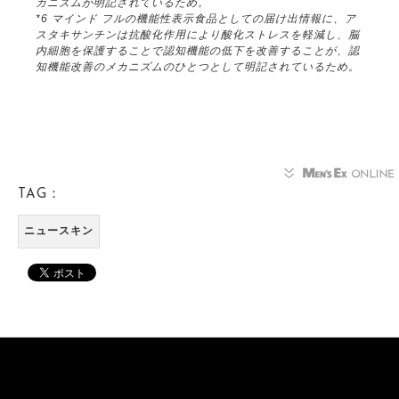
カニズムが明記されているため。
*6 マインド フルの機能性表示食品としての届け出情報に、ア
スタキサンチンは抗酸化作用により酸化ストレスを軽減し、脳
内細胞を保護することで認知機能の低下を改善することが、認
知機能改善のメカニズムのひとつとして明記されているため。
TAG：
ニュースキン