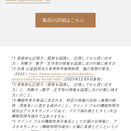
製品の詳細はこちら
*1 視覚的な記憶力：図形を認識し、記憶してから思い出す
力； 判断力：数字・文字等の情報を認識し次の行動に移す力
*2 出典 公益財団法人長寿科学振興財団「脳の形態の変化」
（2022）
https://www.tyojyu.or.jp/net/kenkou-
tyoju/rouka/nou-keitai.html
（2025年12月9日参照）
*3 視覚的な記憶力（図形を認識し、記憶してから思い出す
力）と、判断力（数字・文字等の情報を認識し次の行動に移す
力）のこと。
*4 機能性表示食品に含まれる、特定の保健の目的（健康の維
持・増進等）に資する成分のこと。マインド フルの機能性関与
成分はアスタキサンチンであり、ブドウ抽出物とビタミンEは
機能性関与成分ではありません。
*5 マインド フルの機能性表示食品としての届け出情報に、ア
スタキサンチン（機能性関与成分）が脳に直接とどくというメ