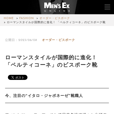
HOME
FASHION
オーダー・ビスポーク
ローマンスタイルが国際的に進化！ 「ペルティコーネ」のビスポーク靴
TOP
公開日：2023/06/08
オーダー・ビスポーク
FASHION
WATCH
ローマンスタイルが国際的に進化！
「ペルティコーネ」のビスポーク靴
CAR&BIKE
LIFESTYLE
COLUMN
今、注目の“イタロ・ジャポネーゼ”靴職人
MAGAZINE
ABOUT SITE