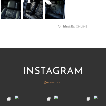
INSTAGRAM
@mens_ex