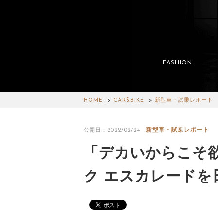
FASHION
HOME
CAR&BIKE
新型車・試乗レポート
新型車・試乗レポート
公開日：2022/02/24
「デカいからこそ欲
ク エスカレードを