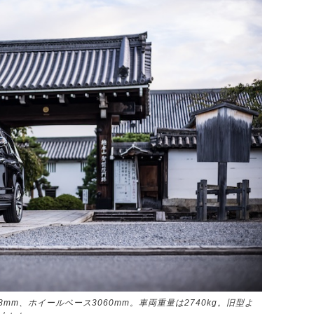
48mm、ホイールベース3060mm。車両重量は2740kg。旧型よ