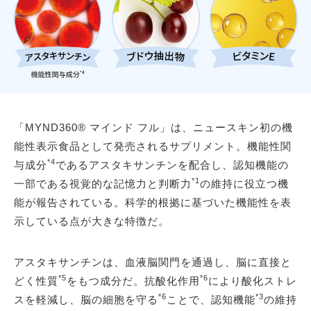
「MYND360® マインド フル」は、ニュースキン初の機
能性表示食品として発売されるサプリメント。機能性関
*4
与成分
であるアスタキサンチンを配合し、認知機能の
*1
一部である視覚的な記憶力と判断力
の維持に役立つ機
能が報告されている。科学的根拠に基づいた機能性を表
示している点が大きな特徴だ。
アスタキサンチンは、血液脳関門を通過し、脳に直接と
*5
*6
どく性質
をもつ成分だ。抗酸化作用
により酸化ストレ
*6
*3
スを軽減し、脳の細胞を守る
ことで、認知機能
の維持