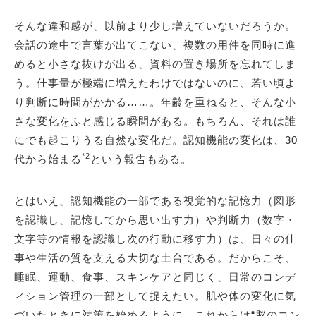
そんな違和感が、以前より少し増えていないだろうか。
会話の途中で言葉が出てこない、複数の用件を同時に進
めると小さな抜けが出る、資料の置き場所を忘れてしま
う。仕事量が極端に増えたわけではないのに、若い頃よ
り判断に時間がかかる……。年齢を重ねると、そんな小
さな変化をふと感じる瞬間がある。もちろん、それは誰
にでも起こりうる自然な変化だ。認知機能の変化は、30
*2
代から始まる
という報告もある。
とはいえ、認知機能の一部である視覚的な記憶力（図形
を認識し、記憶してから思い出す力）や判断力（数字・
文字等の情報を認識し次の行動に移す力）は、日々の仕
事や生活の質を支える大切な土台である。だからこそ、
睡眠、運動、食事、スキンケアと同じく、日常のコンデ
ィション管理の一部として捉えたい。肌や体の変化に気
づいたときに対策を始めるように、これからは“脳のコン