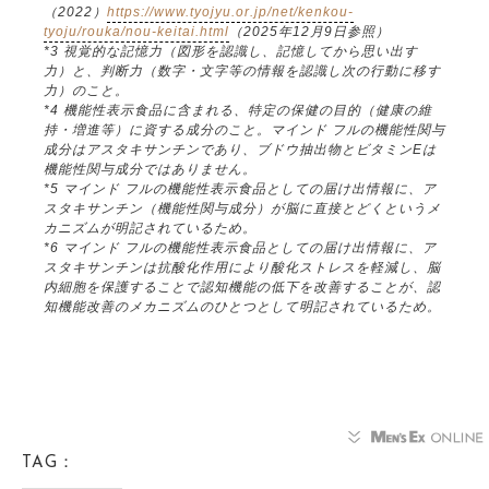
（2022）
https://www.tyojyu.or.jp/net/kenkou-
tyoju/rouka/nou-keitai.html
（2025年12月9日参照）
*3 視覚的な記憶力（図形を認識し、記憶してから思い出す
力）と、判断力（数字・文字等の情報を認識し次の行動に移す
力）のこと。
*4 機能性表示食品に含まれる、特定の保健の目的（健康の維
持・増進等）に資する成分のこと。マインド フルの機能性関与
成分はアスタキサンチンであり、ブドウ抽出物とビタミンEは
機能性関与成分ではありません。
*5 マインド フルの機能性表示食品としての届け出情報に、ア
スタキサンチン（機能性関与成分）が脳に直接とどくというメ
カニズムが明記されているため。
*6 マインド フルの機能性表示食品としての届け出情報に、ア
スタキサンチンは抗酸化作用により酸化ストレスを軽減し、脳
内細胞を保護することで認知機能の低下を改善することが、認
知機能改善のメカニズムのひとつとして明記されているため。
TAG：