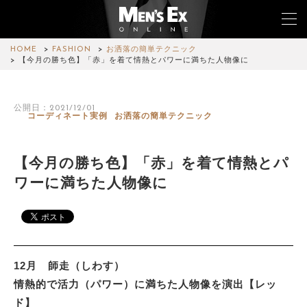
HOME
FASHION
お洒落の簡単テクニック
【今月の勝ち色】「赤」を着て情熱とパワーに満ちた人物像に
TOP
公開日：2021/12/01
コーディネート実例
お洒落の簡単テクニック
FASHION
WATCH
【今月の勝ち色】「赤」を着て情熱とパ
ワーに満ちた人物像に
CAR&BIKE
LIFESTYLE
COLUMN
12月 師走（しわす）
MAGAZINE
情熱的で活力（パワー）に満ちた人物像を演出【レッ
ド】
ABOUT SITE