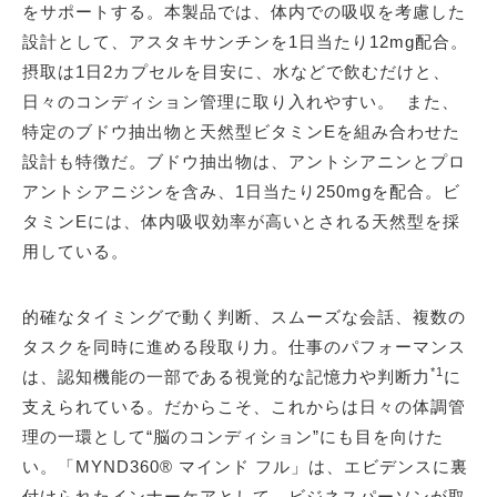
をサポートする。本製品では、体内での吸収を考慮した
設計として、アスタキサンチンを1日当たり12mg配合。
摂取は1日2カプセルを目安に、水などで飲むだけと、
日々のコンディション管理に取り入れやすい。 また、
特定のブドウ抽出物と天然型ビタミンEを組み合わせた
設計も特徴だ。ブドウ抽出物は、アントシアニンとプロ
アントシアニジンを含み、1日当たり250mgを配合。ビ
タミンEには、体内吸収効率が高いとされる天然型を採
用している。
的確なタイミングで動く判断、スムーズな会話、複数の
タスクを同時に進める段取り力。仕事のパフォーマンス
*1
は、認知機能の一部である視覚的な記憶力や判断力
に
支えられている。だからこそ、これからは日々の体調管
理の一環として“脳のコンディション”にも目を向けた
い。「MYND360® マインド フル」は、エビデンスに裏
付けられたインナーケアとして、ビジネスパーソンが取