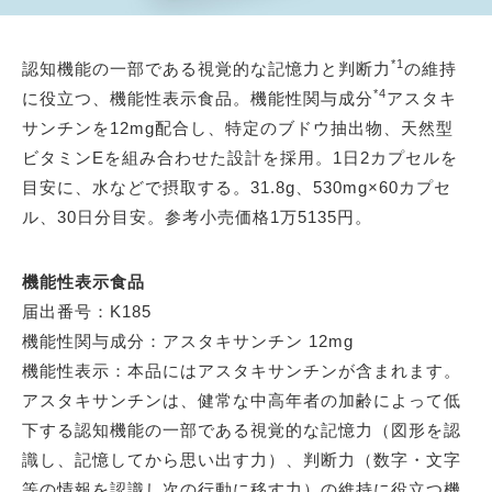
*1
認知機能の一部である視覚的な記憶力と判断力
の維持
*4
に役立つ、機能性表示食品。機能性関与成分
アスタキ
サンチンを12mg配合し、特定のブドウ抽出物、天然型
ビタミンEを組み合わせた設計を採用。1日2カプセルを
目安に、水などで摂取する。31.8g、530mg×60カプセ
ル、30日分目安。参考小売価格1万5135円。
機能性表示食品
届出番号：K185
機能性関与成分：アスタキサンチン 12mg
機能性表示：本品にはアスタキサンチンが含まれます。
アスタキサンチンは、健常な中高年者の加齢によって低
下する認知機能の一部である視覚的な記憶力（図形を認
識し、記憶してから思い出す力）、判断力（数字・文字
等の情報を認識し次の行動に移す力）の維持に役立つ機