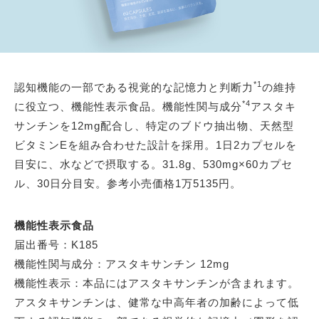
*1
認知機能の一部である視覚的な記憶力と判断力
の維持
*4
に役立つ、機能性表示食品。機能性関与成分
アスタキ
サンチンを12mg配合し、特定のブドウ抽出物、天然型
ビタミンEを組み合わせた設計を採用。1日2カプセルを
目安に、水などで摂取する。31.8g、530mg×60カプセ
ル、30日分目安。参考小売価格1万5135円。
機能性表示食品
届出番号：K185
機能性関与成分：アスタキサンチン 12mg
機能性表示：本品にはアスタキサンチンが含まれます。
アスタキサンチンは、健常な中高年者の加齢によって低