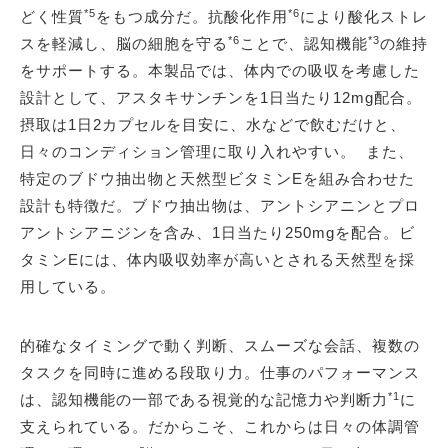
*5
*6
どく性質
をもつ成分だ。抗酸化作用
により酸化ストレ
*6
*3
スを軽減し、脳の細胞を守る
ことで、認知機能
の維持
をサポートする。本製品では、体内での吸収を考慮した
設計として、アスタキサンチンを1日当たり12mg配合。
摂取は1日2カプセルを目安に、水などで飲むだけと、
日々のコンディション管理に取り入れやすい。 また、
特定のブドウ抽出物と天然型ビタミンEを組み合わせた
設計も特徴だ。ブドウ抽出物は、アントシアニンとプロ
アントシアニジンを含み、1日当たり250mgを配合。ビ
タミンEには、体内吸収効率が高いとされる天然型を採
用している。
的確なタイミングで動く判断、スムーズな会話、複数の
タスクを同時に進める段取り力。仕事のパフォーマンス
*1
は、認知機能の一部である視覚的な記憶力や判断力
に
支えられている。だからこそ、これからは日々の体調管