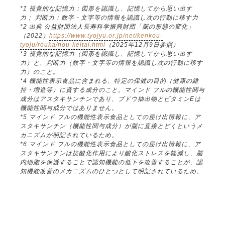
*1 視覚的な記憶力：図形を認識し、記憶してから思い出す
力； 判断力：数字・文字等の情報を認識し次の行動に移す力
*2 出典 公益財団法人長寿科学振興財団「脳の形態の変化」
（2022）
https://www.tyojyu.or.jp/net/kenkou-
tyoju/rouka/nou-keitai.html
（2025年12月9日参照）
*3 視覚的な記憶力（図形を認識し、記憶してから思い出す
力）と、判断力（数字・文字等の情報を認識し次の行動に移す
力）のこと。
*4 機能性表示食品に含まれる、特定の保健の目的（健康の維
持・増進等）に資する成分のこと。マインド フルの機能性関与
成分はアスタキサンチンであり、ブドウ抽出物とビタミンEは
機能性関与成分ではありません。
*5 マインド フルの機能性表示食品としての届け出情報に、ア
スタキサンチン（機能性関与成分）が脳に直接とどくというメ
カニズムが明記されているため。
*6 マインド フルの機能性表示食品としての届け出情報に、ア
スタキサンチンは抗酸化作用により酸化ストレスを軽減し、脳
内細胞を保護することで認知機能の低下を改善することが、認
知機能改善のメカニズムのひとつとして明記されているため。