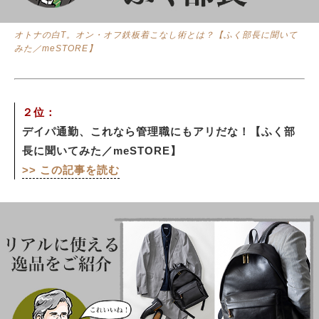
オトナの白T。オン・オフ鉄板着こなし術とは？【ふく部長に聞いて
みた／meSTORE】
２位：
デイパ通勤、これなら管理職にもアリだな！【ふく部
長に聞いてみた／meSTORE】
>> この記事を読む