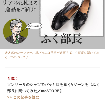
大人気のローファー。選び方には注意が必要!?【ふく部長に聞いてみ
た／meSTORE】
５位：
ソンリーサのシャツでパッと目を惹くVゾーンを【ふく
部長に聞いてみた／meSTORE】
>> この記事を読む