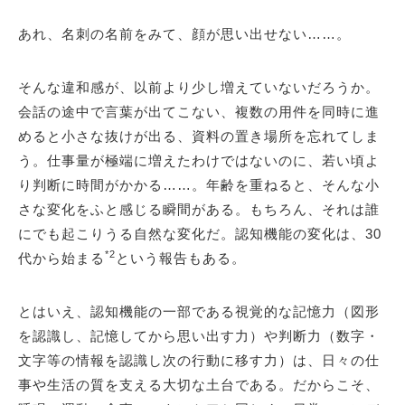
あれ、名刺の名前をみて、顔が思い出せない……。
そんな違和感が、以前より少し増えていないだろうか。
会話の途中で言葉が出てこない、複数の用件を同時に進
めると小さな抜けが出る、資料の置き場所を忘れてしま
う。仕事量が極端に増えたわけではないのに、若い頃よ
り判断に時間がかかる……。年齢を重ねると、そんな小
さな変化をふと感じる瞬間がある。もちろん、それは誰
にでも起こりうる自然な変化だ。認知機能の変化は、30
*2
代から始まる
という報告もある。
とはいえ、認知機能の一部である視覚的な記憶力（図形
を認識し、記憶してから思い出す力）や判断力（数字・
文字等の情報を認識し次の行動に移す力）は、日々の仕
事や生活の質を支える大切な土台である。だからこそ、