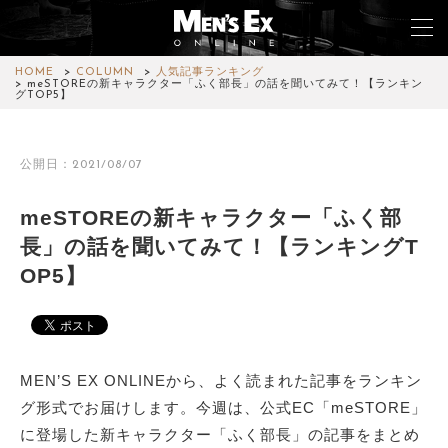
HOME
COLUMN
人気記事ランキング
meSTOREの新キャラクター「ふく部長」の話を聞いてみて！【ランキン
グTOP5】
TOP
公開日：2021/08/07
FASHION
meSTOREの新キャラクター「ふく部
WATCH
長」の話を聞いてみて！【ランキングT
CAR&BIKE
OP5】
LIFESTYLE
COLUMN
MEN’S EX ONLINEから、よく読まれた記事をランキン
MAGAZINE
グ形式でお届けします。今週は、公式EC「meSTORE」
に登場した新キャラクター「ふく部長」の記事をまとめ
ABOUT SITE