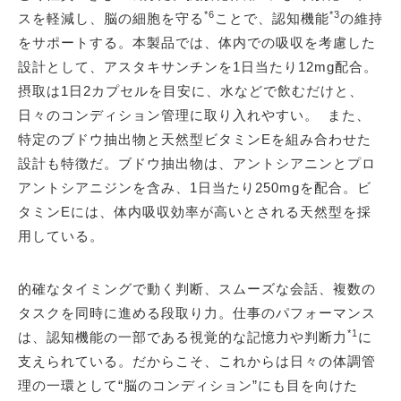
*6
*3
スを軽減し、脳の細胞を守る
ことで、認知機能
の維持
をサポートする。本製品では、体内での吸収を考慮した
設計として、アスタキサンチンを1日当たり12mg配合。
摂取は1日2カプセルを目安に、水などで飲むだけと、
日々のコンディション管理に取り入れやすい。 また、
特定のブドウ抽出物と天然型ビタミンEを組み合わせた
設計も特徴だ。ブドウ抽出物は、アントシアニンとプロ
アントシアニジンを含み、1日当たり250mgを配合。ビ
タミンEには、体内吸収効率が高いとされる天然型を採
用している。
的確なタイミングで動く判断、スムーズな会話、複数の
タスクを同時に進める段取り力。仕事のパフォーマンス
*1
は、認知機能の一部である視覚的な記憶力や判断力
に
支えられている。だからこそ、これからは日々の体調管
理の一環として“脳のコンディション”にも目を向けた