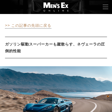
>> この記事の先頭に戻る
TOP
FASHION
ガソリン駆動スーパーカーも蹴散らす、ネヴェーラの圧
倒的性能
WATCH
CAR&BIKE
LIFESTYLE
COLUMN
MAGAZINE
ABOUT SITE