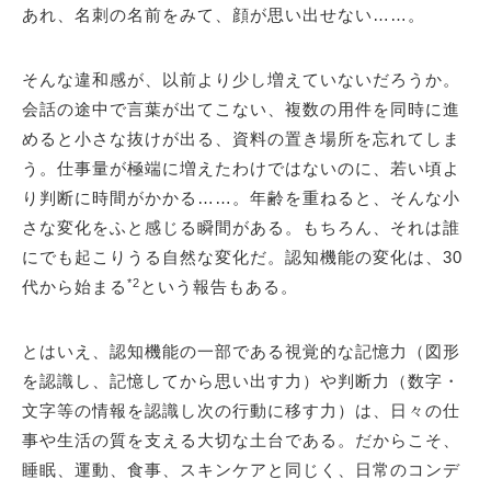
あれ、名刺の名前をみて、顔が思い出せない……。
そんな違和感が、以前より少し増えていないだろうか。
会話の途中で言葉が出てこない、複数の用件を同時に進
めると小さな抜けが出る、資料の置き場所を忘れてしま
う。仕事量が極端に増えたわけではないのに、若い頃よ
り判断に時間がかかる……。年齢を重ねると、そんな小
さな変化をふと感じる瞬間がある。もちろん、それは誰
にでも起こりうる自然な変化だ。認知機能の変化は、30
*2
代から始まる
という報告もある。
とはいえ、認知機能の一部である視覚的な記憶力（図形
を認識し、記憶してから思い出す力）や判断力（数字・
文字等の情報を認識し次の行動に移す力）は、日々の仕
事や生活の質を支える大切な土台である。だからこそ、
睡眠、運動、食事、スキンケアと同じく、日常のコンデ