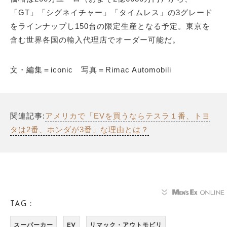
「GT」「シグネイチャー」「タイムレス」の3グレード
をラインナップし150台の限定生産となる予定。東京を
含む世界各国の輸入代理店でオーダー可能だ。
文・編集＝iconic 写真＝Rimac Automobili
関連記事:
アメリカで「EVを買うならテスラ１番、トヨ
タは2番、ホンダが3番」な理由とは？
TAG：
スーパーカー
EV
リマック・アウトモビリ