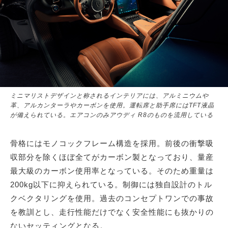
ミニマリストデザインと称されるインテリアには、アルミニウムや
革、アルカンターラやカーボンを使用。運転席と助手席にはTFT液晶
が備えられている。エアコンのみアウディ R8のものを流用している
骨格にはモノコックフレーム構造を採用。前後の衝撃吸
収部分を除くほぼ全てがカーボン製となっており、量産
最大級のカーボン使用率となっている。そのため重量は
200kg以下に抑えられている。制御には独自設計のトル
クベクタリングを使用。過去のコンセプトワンでの事故
を教訓とし、走行性能だけでなく安全性能にも抜かりの
ないセッティングとなる。