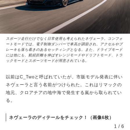
サイトマップ
スポーツ走行だけでなく日常使用も考えられたネヴェーラ。コンフォ
ートモードでは、電子制御ダンパーで車高が調節され、アクセルやブ
レーキも落ち着きのあるセッティングとなる。また、ドライブモード
には他にも、航続距離を伸ばすレンジモードやドリフトモード、トラ
ックモードとスポーツモードが用意されている。
以前はC_Twoと呼ばれていたが、市販モデル発表に伴い
ネヴェーラと言う名前がつけられた。これはリマックの
地元、クロアチアの地中海で発生する嵐から取られてい
る。
ネヴェーラのディテールをチェック！（画像6枚）
1
/
6