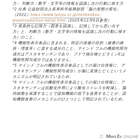
力； 判断力：数字・文字等の情報を認識し次の行動に移す力
*2 出典 公益財団法人長寿科学振興財団「脳の形態の変化」
（2022）
https://www.tyojyu.or.jp/net/kenkou-
tyoju/rouka/nou-keitai.html
（2025年12月9日参照）
*3 視覚的な記憶力（図形を認識し、記憶してから思い出す
力）と、判断力（数字・文字等の情報を認識し次の行動に移す
力）のこと。
*4 機能性表示食品に含まれる、特定の保健の目的（健康の維
持・増進等）に資する成分のこと。マインド フルの機能性関与
成分はアスタキサンチンであり、ブドウ抽出物とビタミンEは
機能性関与成分ではありません。
*5 マインド フルの機能性表示食品としての届け出情報に、ア
スタキサンチン（機能性関与成分）が脳に直接とどくというメ
カニズムが明記されているため。
*6 マインド フルの機能性表示食品としての届け出情報に、ア
スタキサンチンは抗酸化作用により酸化ストレスを軽減し、脳
内細胞を保護することで認知機能の低下を改善することが、認
知機能改善のメカニズムのひとつとして明記されているため。