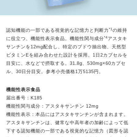
*1
認知機能の一部である視覚的な記憶力と判断力
の維持
*4
に役立つ、機能性表示食品。機能性関与成分
アスタキ
サンチンを12mg配合し、特定のブドウ抽出物、天然型
ビタミンEを組み合わせた設計を採用。1日2カプセルを
目安に、水などで摂取する。31.8g、530mg×60カプセ
ル、30日分目安。参考小売価格1万5135円。
機能性表示食品
届出番号：K185
機能性関与成分：アスタキサンチン 12mg
機能性表示：本品にはアスタキサンチンが含まれます。
アスタキサンチンは、健常な中高年者の加齢によって低
下する認知機能の一部である視覚的な記憶力（図形を認