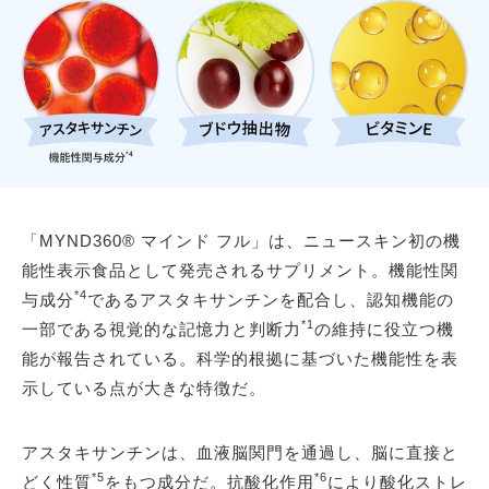
「MYND360® マインド フル」は、ニュースキン初の機
能性表示食品として発売されるサプリメント。機能性関
*4
与成分
であるアスタキサンチンを配合し、認知機能の
*1
一部である視覚的な記憶力と判断力
の維持に役立つ機
能が報告されている。科学的根拠に基づいた機能性を表
示している点が大きな特徴だ。
アスタキサンチンは、血液脳関門を通過し、脳に直接と
*5
*6
どく性質
をもつ成分だ。抗酸化作用
により酸化ストレ