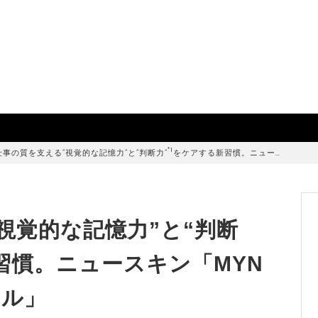
*1
仕事の質を支える“視覚的な記憶力”と“判断力”
をケアする新習慣。ニュー…
視覚的な記憶力”と“判断
習慣。ニュースキン「MYN
フル」