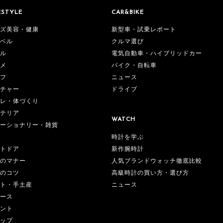
ESTYLE
CAR&BIKE
ズ美容・健康
新型車・試乗レポート
ベル
クルマ選び
ル
電気自動車・ハイブリッドカー
メ
バイク・自転車
フ
ニュース
チャー
ドライブ
レ・体づくり
テリア
WATCH
ーショナリー・雑貨
時計を学ぶ
新作腕時計
トドア
人気ブランドウォッチ徹底比較
のマナー
高級時計の買い方・選び方
のコツ
ニュース
ト・手土産
ース
ント
ップ