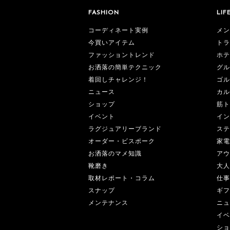
FASHION
LIF
コーディネート実例
メン
今買いアイテム
トラ
ファッショントレンド
ホテ
お洒落の簡単テクニック
グル
着回しチャレンジ！
ゴル
ニュース
カル
ショップ
筋ト
イベント
イン
ラグジュアリーブランド
ステ
オーダー・ビスポーク
家電
お洒落のマメ知識
アウ
靴磨き
大人
取材レポート・コラム
仕事
スナップ
ギフ
メンテナンス
ニュ
イベ
ショ