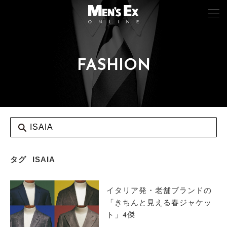
FASHION
TOP
FASHION
WATCH
CAR&BIKE
LIFESTYLE
タグ
ISAIA
COLUMN
イタリア発・老舗ブランドの
MAGAZINE
「きちんと見える春ジャケッ
ト」4傑
ABOUT SITE