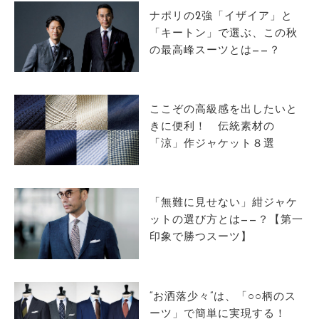
ナポリの2強「イザイア」と
「キートン」で選ぶ、この秋
の最高峰スーツとは——？
ここぞの高級感を出したいと
きに便利！ 伝統素材の
「涼」作ジャケット８選
「無難に見せない」紺ジャケ
ットの選び方とは——？【第一
印象で勝つスーツ】
“お洒落少々”は、「○○柄のス
ーツ」で簡単に実現する！