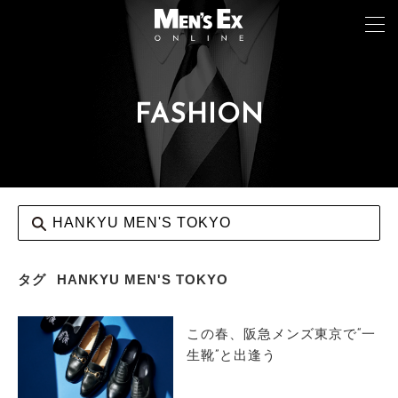
FASHION
TOP
FASHION
WATCH
CAR&BIKE
LIFESTYLE
タグ
HANKYU MEN'S TOKYO
COLUMN
この春、阪急メンズ東京で“一
MAGAZINE
生靴”と出逢う
ABOUT SITE