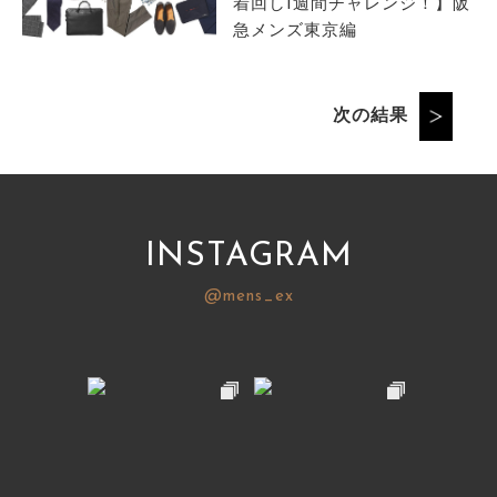
着回し1週間チャレンジ！】阪
急メンズ東京編
次の結果
INSTAGRAM
@mens_ex