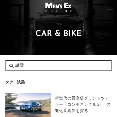
CAR & BIKE
TOP
FASHION
WATCH
CAR&BIKE
LIFESTYLE
タグ
試乗
COLUMN
新世代の最高級グランドツア
MAGAZINE
ラー「コンチネンタルGT」の
進化＆真価を探る
ABOUT SITE