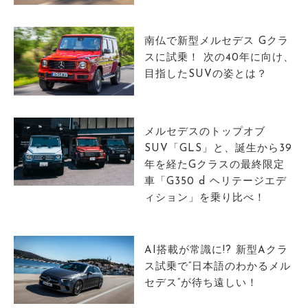
サイトマップ
南仏で新型メルセデス Gクラ
スに試乗！ 次の40年に向け、
目指したSUVの姿とは？
メルセデスのトップオブ
SUV「GLS」と、誕生から39
年を経たGクラスの最終限定
車「G350 d ヘリテージエデ
ィション」を乗り比べ！
AI搭載が常識に!? 新型Aクラ
ス試乗で”日本語のわかるメル
セデス”が待ち遠しい！