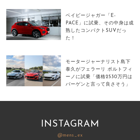
ベイビージャガー「E-
PACE」に試乗、その中身は成
熟したコンパクトSUVだっ
た！
モータージャーナリスト島下
泰久がフェラーリ ポルトフィ
ーノに試乗「価格2530万円は
バーゲンと言って良さそう」
INSTAGRAM
@mens_ex