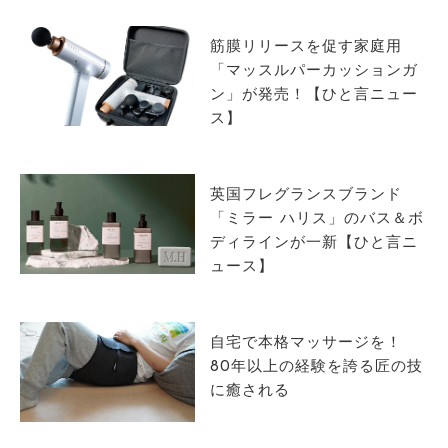
筋膜リリースを促す家庭用
「マッスルパーカッションガ
ン」が発売！【ひと言ニュー
ス】
英国フレグランスブランド
「ミラー ハリス」のバス＆ボ
ディラインが一新【ひと言ニ
ュース】
自宅で本格マッサージを！
80年以上の経験を誇る匠の技
に癒される