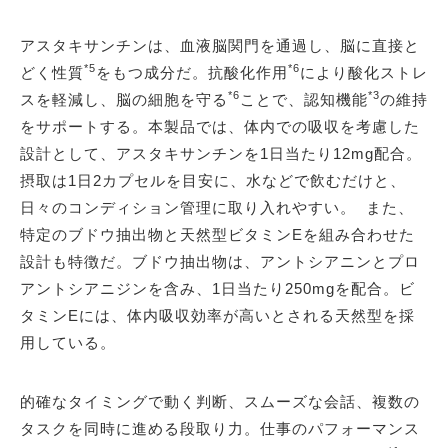
アスタキサンチンは、血液脳関門を通過し、脳に直接と
*5
*6
どく性質
をもつ成分だ。抗酸化作用
により酸化ストレ
*6
*3
スを軽減し、脳の細胞を守る
ことで、認知機能
の維持
をサポートする。本製品では、体内での吸収を考慮した
設計として、アスタキサンチンを1日当たり12mg配合。
摂取は1日2カプセルを目安に、水などで飲むだけと、
日々のコンディション管理に取り入れやすい。 また、
特定のブドウ抽出物と天然型ビタミンEを組み合わせた
設計も特徴だ。ブドウ抽出物は、アントシアニンとプロ
アントシアニジンを含み、1日当たり250mgを配合。ビ
タミンEには、体内吸収効率が高いとされる天然型を採
用している。
的確なタイミングで動く判断、スムーズな会話、複数の
タスクを同時に進める段取り力。仕事のパフォーマンス