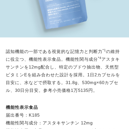
*1
認知機能の一部である視覚的な記憶力と判断力
の維持
*4
に役立つ、機能性表示食品。機能性関与成分
アスタキ
サンチンを12mg配合し、特定のブドウ抽出物、天然型
ビタミンEを組み合わせた設計を採用。1日2カプセルを
目安に、水などで摂取する。31.8g、530mg×60カプセ
ル、30日分目安。参考小売価格1万5135円。
機能性表示食品
届出番号：K185
機能性関与成分：アスタキサンチン 12mg