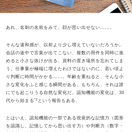
あれ、名刺の名前をみて、顔が思い出せない……。
そんな違和感が、以前より少し増えていないだろうか。
会話の途中で言葉が出てこない、複数の用件を同時に進
めると小さな抜けが出る、資料の置き場所を忘れてしま
う。仕事量が極端に増えたわけではないのに、若い頃よ
り判断に時間がかかる……。年齢を重ねると、そんな小
さな変化をふと感じる瞬間がある。もちろん、それは誰
にでも起こりうる自然な変化だ。認知機能の変化は、30
*2
代から始まる
という報告もある。
とはいえ、認知機能の一部である視覚的な記憶力（図形
を認識し、記憶してから思い出す力）や判断力（数字・