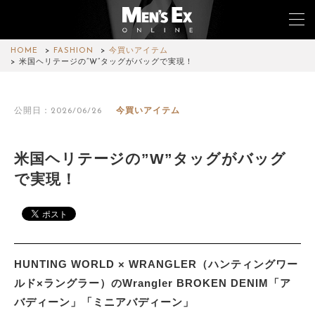
HOME
FASHION
今買いアイテム
米国ヘリテージの”W”タッグがバッグで実現！
TOP
公開日：2026/06/26
今買いアイテム
FASHION
WATCH
米国ヘリテージの”W”タッグがバッグ
で実現！
CAR&BIKE
LIFESTYLE
COLUMN
HUNTING WORLD × WRANGLER（ハンティングワー
MAGAZINE
ルド×ラングラー）のWrangler BROKEN DENIM「ア
バディーン」「ミニアバディーン」
ABOUT SITE