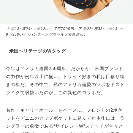
上:縦18×横24×マチ12cm、7万7000円、下:縦25×横38×マチ13cm、
9万3500円（ハンティングワールド表参道店）
米国ヘリテージのWタッグ
今年はアメリカ建国250周年。だからか、米国ブランド
の力作が例年以上に揃い、トラッド好きの私は目移り続
きの年だ。その中で、私のアメリカ偏愛のツボをドスト
ライクで射抜いたのが、この異色のコラボだ。
名作「キャリーオール」をベースに、フロントの2ポケ
ットをデニムのヒップポケットに見立てた本作には、ラ
ングラーの象徴である“サイレントW”ステッチが堂々と