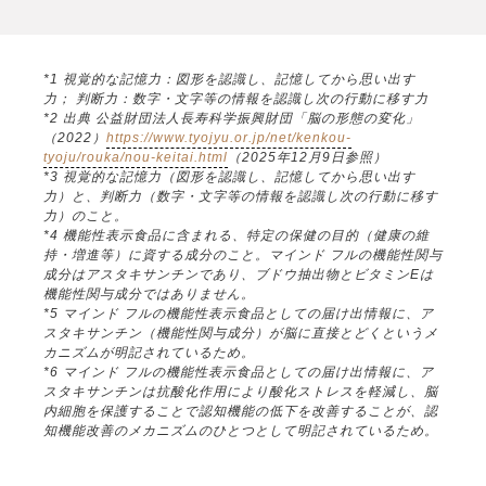
*1 視覚的な記憶力：図形を認識し、記憶してから思い出す
力； 判断力：数字・文字等の情報を認識し次の行動に移す力
*2 出典 公益財団法人長寿科学振興財団「脳の形態の変化」
（2022）
https://www.tyojyu.or.jp/net/kenkou-
tyoju/rouka/nou-keitai.html
（2025年12月9日参照）
*3 視覚的な記憶力（図形を認識し、記憶してから思い出す
力）と、判断力（数字・文字等の情報を認識し次の行動に移す
力）のこと。
*4 機能性表示食品に含まれる、特定の保健の目的（健康の維
持・増進等）に資する成分のこと。マインド フルの機能性関与
成分はアスタキサンチンであり、ブドウ抽出物とビタミンEは
機能性関与成分ではありません。
*5 マインド フルの機能性表示食品としての届け出情報に、ア
スタキサンチン（機能性関与成分）が脳に直接とどくというメ
カニズムが明記されているため。
*6 マインド フルの機能性表示食品としての届け出情報に、ア
スタキサンチンは抗酸化作用により酸化ストレスを軽減し、脳
内細胞を保護することで認知機能の低下を改善することが、認
知機能改善のメカニズムのひとつとして明記されているため。