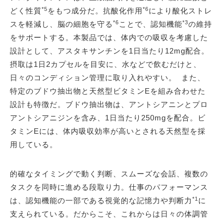
*5
*6
どく性質
をもつ成分だ。抗酸化作用
により酸化ストレ
*6
*3
スを軽減し、脳の細胞を守る
ことで、認知機能
の維持
をサポートする。本製品では、体内での吸収を考慮した
設計として、アスタキサンチンを1日当たり12mg配合。
摂取は1日2カプセルを目安に、水などで飲むだけと、
日々のコンディション管理に取り入れやすい。 また、
特定のブドウ抽出物と天然型ビタミンEを組み合わせた
設計も特徴だ。ブドウ抽出物は、アントシアニンとプロ
アントシアニジンを含み、1日当たり250mgを配合。ビ
タミンEには、体内吸収効率が高いとされる天然型を採
用している。
的確なタイミングで動く判断、スムーズな会話、複数の
タスクを同時に進める段取り力。仕事のパフォーマンス
*1
は、認知機能の一部である視覚的な記憶力や判断力
に
支えられている。だからこそ、これからは日々の体調管