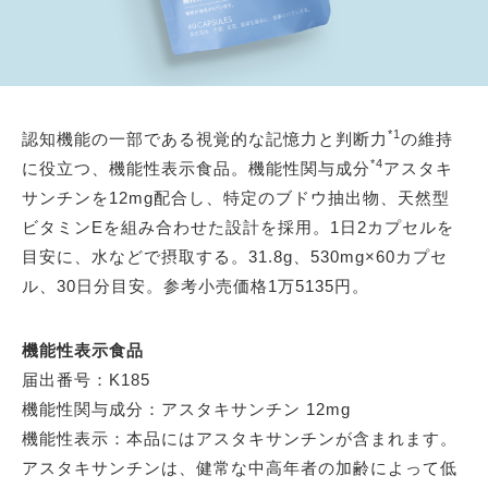
*1
認知機能の一部である視覚的な記憶力と判断力
の維持
*4
に役立つ、機能性表示食品。機能性関与成分
アスタキ
サンチンを12mg配合し、特定のブドウ抽出物、天然型
ビタミンEを組み合わせた設計を採用。1日2カプセルを
目安に、水などで摂取する。31.8g、530mg×60カプセ
ル、30日分目安。参考小売価格1万5135円。
機能性表示食品
届出番号：K185
機能性関与成分：アスタキサンチン 12mg
機能性表示：本品にはアスタキサンチンが含まれます。
アスタキサンチンは、健常な中高年者の加齢によって低