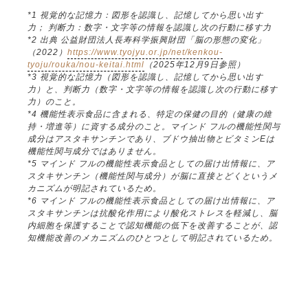
*1 視覚的な記憶力：図形を認識し、記憶してから思い出す
力； 判断力：数字・文字等の情報を認識し次の行動に移す力
*2 出典 公益財団法人長寿科学振興財団「脳の形態の変化」
（2022）
https://www.tyojyu.or.jp/net/kenkou-
tyoju/rouka/nou-keitai.html
（2025年12月9日参照）
*3 視覚的な記憶力（図形を認識し、記憶してから思い出す
力）と、判断力（数字・文字等の情報を認識し次の行動に移す
力）のこと。
*4 機能性表示食品に含まれる、特定の保健の目的（健康の維
持・増進等）に資する成分のこと。マインド フルの機能性関与
成分はアスタキサンチンであり、ブドウ抽出物とビタミンEは
機能性関与成分ではありません。
*5 マインド フルの機能性表示食品としての届け出情報に、ア
スタキサンチン（機能性関与成分）が脳に直接とどくというメ
カニズムが明記されているため。
*6 マインド フルの機能性表示食品としての届け出情報に、ア
スタキサンチンは抗酸化作用により酸化ストレスを軽減し、脳
内細胞を保護することで認知機能の低下を改善することが、認
知機能改善のメカニズムのひとつとして明記されているため。