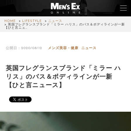
HOME
LIFESTYLE
ニュース
英国フレグランスブランド「ミラー ハリス」のバス＆ボディラインが一新
【ひと言ニュ…
TOP
公開日：2020/08/12
メンズ美容・健康
ニュース
FASHION
WATCH
英国フレグランスブランド「ミラー ハ
リス」のバス＆ボディラインが一新
CAR&BIKE
【ひと言ニュース】
LIFESTYLE
COLUMN
MAGAZINE
ABOUT SITE