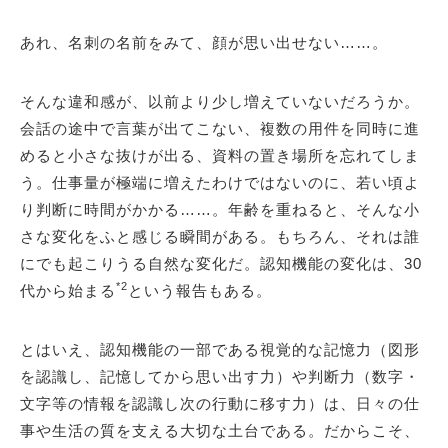
あれ、名刺の名前をみて、顔が思い出せない……。
そんな違和感が、以前より少し増えていないだろうか。
会話の途中で言葉が出てこない、複数の用件を同時に進
めると小さな抜けが出る、資料の置き場所を忘れてしま
う。仕事量が極端に増えたわけではないのに、若い頃よ
り判断に時間がかかる……。年齢を重ねると、そんな小
さな変化をふと感じる瞬間がある。もちろん、それは誰
にでも起こりうる自然な変化だ。認知機能の変化は、30
*2
代から始まる
という報告もある。
とはいえ、認知機能の一部である視覚的な記憶力（図形
を認識し、記憶してから思い出す力）や判断力（数字・
文字等の情報を認識し次の行動に移す力）は、日々の仕
事や生活の質を支える大切な土台である。だからこそ、