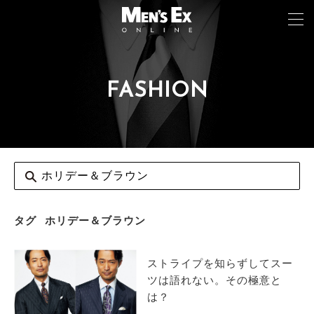
FASHION
TOP
FASHION
WATCH
CAR&BIKE
LIFESTYLE
タグ
ホリデー＆ブラウン
COLUMN
ストライプを知らずしてスー
MAGAZINE
ツは語れない。その極意と
は？
ABOUT SITE