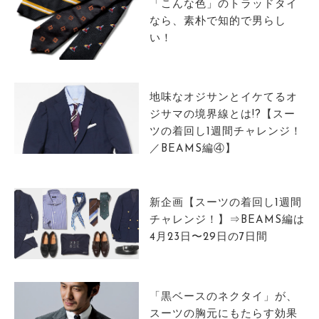
「こんな色」のトラッドタイ
なら、素朴で知的で男らし
い！
地味なオジサンとイケてるオ
ジサマの境界線とは!?【スー
ツの着回し1週間チャレンジ！
／BEAMS編④】
新企画【スーツの着回し1週間
チャレンジ！】⇒BEAMS編は
4月23日〜29日の7日間
「黒ベースのネクタイ」が、
スーツの胸元にもたらす効果