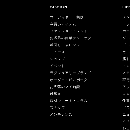
FASHION
LIF
コーディネート実例
メン
今買いアイテム
トラ
ファッショントレンド
ホテ
お洒落の簡単テクニック
グル
着回しチャレンジ！
ゴル
ニュース
カル
ショップ
筋ト
イベント
イン
ラグジュアリーブランド
ステ
オーダー・ビスポーク
家電
お洒落のマメ知識
アウ
靴磨き
大人
取材レポート・コラム
仕事
スナップ
ギフ
メンテナンス
ニュ
イベ
ショ