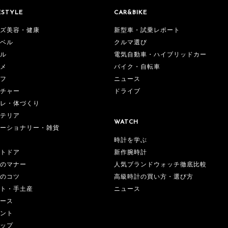
ESTYLE
CAR&BIKE
ズ美容・健康
新型車・試乗レポート
ベル
クルマ選び
ル
電気自動車・ハイブリッドカー
メ
バイク・自転車
フ
ニュース
チャー
ドライブ
レ・体づくり
テリア
WATCH
ーショナリー・雑貨
時計を学ぶ
新作腕時計
トドア
人気ブランドウォッチ徹底比較
のマナー
高級時計の買い方・選び方
のコツ
ニュース
ト・手土産
ース
ント
ップ