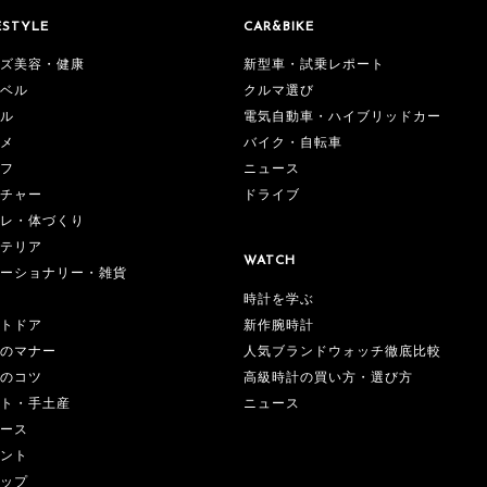
ESTYLE
CAR&BIKE
ズ美容・健康
新型車・試乗レポート
ベル
クルマ選び
ル
電気自動車・ハイブリッドカー
メ
バイク・自転車
フ
ニュース
チャー
ドライブ
レ・体づくり
テリア
WATCH
ーショナリー・雑貨
時計を学ぶ
新作腕時計
トドア
人気ブランドウォッチ徹底比較
のマナー
高級時計の買い方・選び方
のコツ
ニュース
ト・手土産
ース
ント
ップ