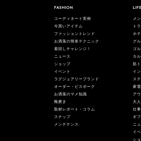
FASHION
LIF
コーディネート実例
メン
今買いアイテム
トラ
ファッショントレンド
ホテ
お洒落の簡単テクニック
グル
着回しチャレンジ！
ゴル
ニュース
カル
ショップ
筋ト
イベント
イン
ラグジュアリーブランド
ステ
オーダー・ビスポーク
家電
お洒落のマメ知識
アウ
靴磨き
大人
取材レポート・コラム
仕事
スナップ
ギフ
メンテナンス
ニュ
イベ
ショ