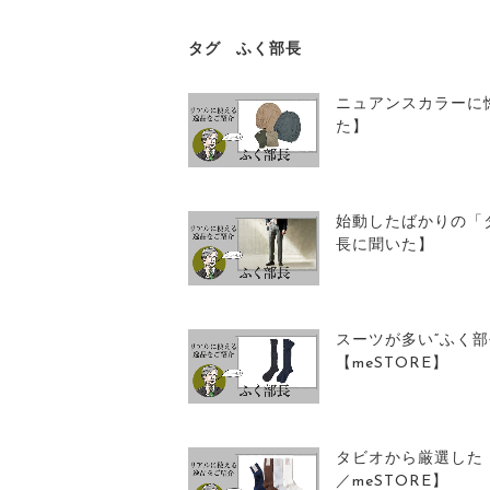
タグ
ふく部長
ニュアンスカラーに
た】
始動したばかりの「
長に聞いた】
スーツが多い“ふく
【meSTORE】
タビオから厳選した
／meSTORE】