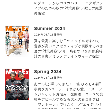
のダメージからのリカバリー エグゼクテ
ィブのための秋の“対策美容”／癒しの絶景
美術館
Summer 2024
2024年06月18日発売
夏を最高に楽しむ日のスタイル術すべて／
意識が高いエグゼクティブが実践するべき
夏の“対策美容”／今、所有すべき新作腕時
計の真実／ミラノデザインウィーク探訪
Spring 2024
2024年03月18日発売
あの2人が帰ってきた！ 舘 ひろし&柴田
恭兵タカ&ユージ、それから愛。／スーツ
＆ジャケットお悩み一発回答／コースで品
格をアピールするなら大人の春ゴルフは
「ワントーン」で行こう！／“エイジリバ