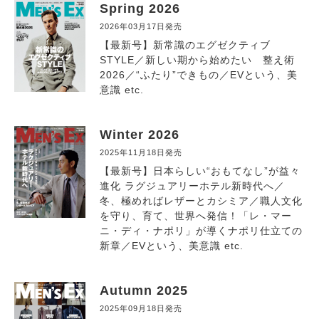
Spring 2026
2026年03月17日発売
【最新号】新常識のエグゼクティブ
STYLE／新しい期から始めたい 整え術
2026／“ふたり”できもの／EVという、美
意識 etc.
Winter 2026
2025年11月18日発売
【最新号】日本らしい“おもてなし”が益々
進化 ラグジュアリーホテル新時代へ／
冬、極めればレザーとカシミア／職人文化
を守り、育て、世界へ発信！「レ・マー
ニ・ディ・ナポリ」が導くナポリ仕立ての
新章／EVという、美意識 etc.
Autumn 2025
2025年09月18日発売