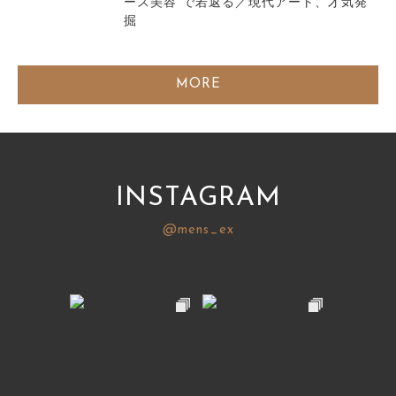
ース美容”で若返る／現代アート、才気発
掘
MORE
INSTAGRAM
@mens_ex