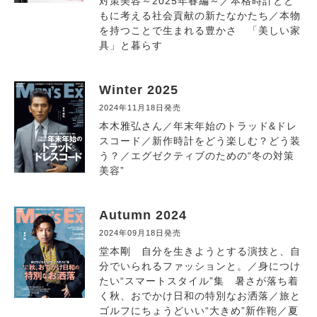
対策美容～2025年春編～／本格時計とと
もに考える社会貢献の新たなかたち／本物
を持つことで生まれる豊かさ 「美しい家
具」と暮らす
Winter 2025
2024年11月18日発売
本木雅弘さん／年末年始のトラッド&ドレ
スコード／新作時計をどう楽しむ？どう装
う？／エグゼクティブのための“冬の対策
美容”
Autumn 2024
2024年09月18日発売
堂本剛 自分を生きようとする演技と、自
分でいられるファッションと。／身につけ
たい“スマートスタイル”集 暑さが落ち着
く秋、おでかけ日和の特別なお洒落／旅と
ゴルフにちょうどいい“大きめ”新作鞄／夏