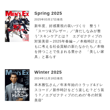
Spring 2025
2025年03月17日発売
新年度、好感重視の装いづくり 整う！
「スーツ&ブレザー」／“身だしなみが整
う”スキンケアとは？ エグゼクティブの
対策美容～2025年春編～／本格時計とと
もに考える社会貢献の新たなかたち／本物
を持つことで生まれる豊かさ 「美しい家
具」と暮らす
Winter 2025
2024年11月18日発売
本木雅弘さん／年末年始のトラッド&ドレ
スコード／新作時計をどう楽しむ？どう装
う？／エグゼクティブのための“冬の対策
美容”