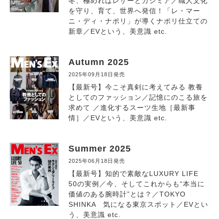
冬、極めればレザーとカシミア／職人文化
を守り、育て、世界へ発信！「レ・マー
ニ・ディ・ナポリ」が導くナポリ仕立ての
新章／EVという、美意識 etc.
Autumn 2025
2025年09月18日発売
【最新号】今こそ真剣に考えてみる 教養
としてのファッション／記憶にのこる旅を
求めて ／進化するスーツ生地［最新事
情］／EVという、美意識 etc.
Summer 2025
2025年06月18日発売
【最新号】知的で素敵なLUXURY LIFE
50の実例／今、そしてこれからも“本当に
価値のある腕時計”とは？／TOKYO
SHINKA 気になる東京スポット／EVとい
う、美意識 etc.