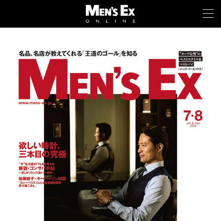
TOP
FASHION
WATCH
CAR&BIKE
LIFESTYLE
COLUMN
MAGAZINE
ABOUT SITE