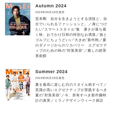
Autumn 2024
2024年09月18日発売
堂本剛 自分を生きようとする演技と、自
分でいられるファッションと。／身につけ
たい“スマートスタイル”集 暑さが落ち着
く秋、おでかけ日和の特別なお洒落／旅と
ゴルフにちょうどいい“大きめ”新作鞄／夏
のダメージからのリカバリー エグゼクテ
ィブのための秋の“対策美容”／癒しの絶景
美術館
Summer 2024
2024年06月18日発売
夏を最高に楽しむ日のスタイル術すべて／
意識が高いエグゼクティブが実践するべき
夏の“対策美容”／今、所有すべき新作腕時
計の真実／ミラノデザインウィーク探訪