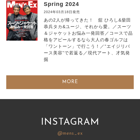
Spring 2024
2024年03月18日発売
あの2人が帰ってきた！ 舘 ひろし&柴田
恭兵タカ&ユージ、それから愛。／スーツ
＆ジャケットお悩み一発回答／コースで品
格をアピールするなら大人の春ゴルフは
「ワントーン」で行こう！／“エイジリバ
ース美容”で若返る／現代アート、才気発
掘
MORE
INSTAGRAM
@mens_ex