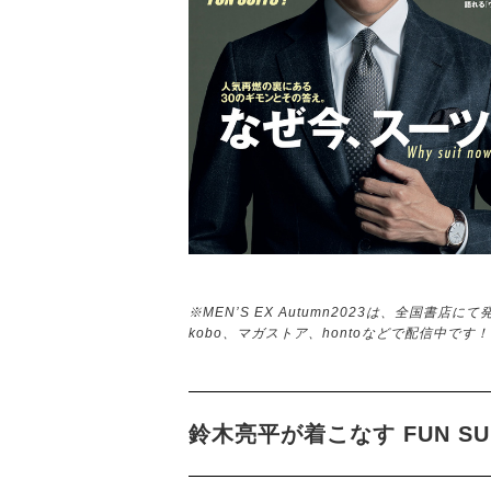
※MEN’S EX Autumn2023は、全国書
kobo、マガストア、hontoなどで配信中です
鈴木亮平が着こなす FUN SU