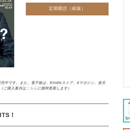
定期購読（紙版）
店にて発売中です。また、電子版は、Kindleストア、dマガジン、楽天
！（ご購入案内は
こちら
に随時更新します）
ITS！