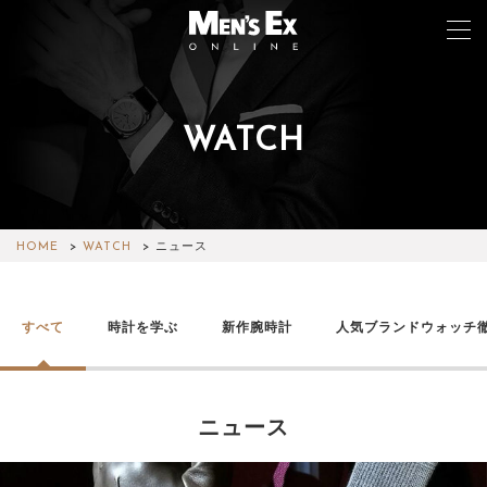
WATCH
TOP
FASHION
WATCH
HOME
WATCH
ニュース
CAR&BIKE
すべて
時計を学ぶ
新作腕時計
人気ブランドウォッチ
LIFESTYLE
COLUMN
ニュース
MAGAZINE
ABOUT SITE