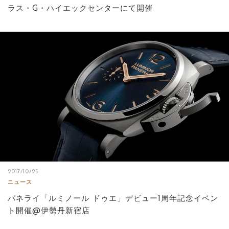
ラス・G・ハイエックセンターにて開催
2017/10/25
ニュース
パネライ「ルミノール ドゥエ」デビュー1周年記念イベン
ト開催@伊勢丹新宿店