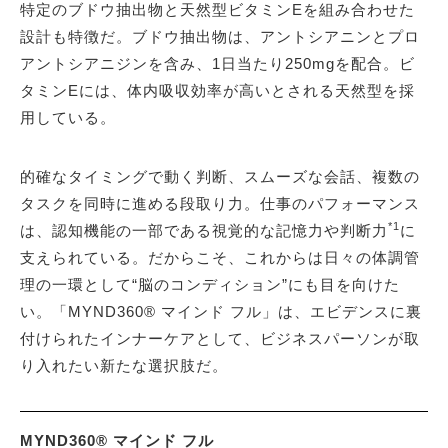
特定のブドウ抽出物と天然型ビタミンEを組み合わせた
設計も特徴だ。ブドウ抽出物は、アントシアニンとプロ
アントシアニジンを含み、1日当たり250mgを配合。ビ
タミンEには、体内吸収効率が高いとされる天然型を採
用している。
的確なタイミングで動く判断、スムーズな会話、複数の
タスクを同時に進める段取り力。仕事のパフォーマンス
*1
は、認知機能の一部である視覚的な記憶力や判断力
に
支えられている。だからこそ、これからは日々の体調管
理の一環として“脳のコンディション”にも目を向けた
い。「MYND360® マインド フル」は、エビデンスに裏
付けられたインナーケアとして、ビジネスパーソンが取
り入れたい新たな選択肢だ。
MYND360® マインド フル