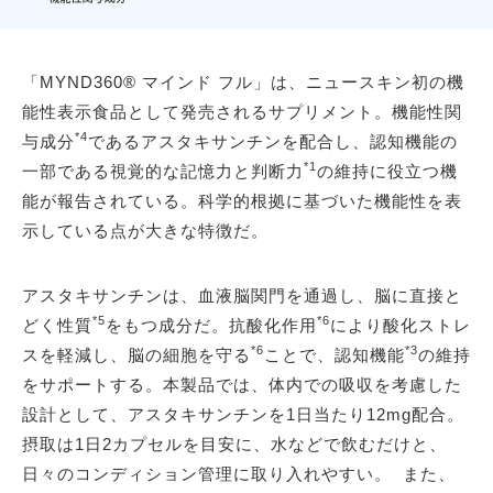
「MYND360® マインド フル」は、ニュースキン初の機
能性表示食品として発売されるサプリメント。機能性関
*4
与成分
であるアスタキサンチンを配合し、認知機能の
*1
一部である視覚的な記憶力と判断力
の維持に役立つ機
能が報告されている。科学的根拠に基づいた機能性を表
示している点が大きな特徴だ。
アスタキサンチンは、血液脳関門を通過し、脳に直接と
*5
*6
どく性質
をもつ成分だ。抗酸化作用
により酸化ストレ
*6
*3
スを軽減し、脳の細胞を守る
ことで、認知機能
の維持
をサポートする。本製品では、体内での吸収を考慮した
設計として、アスタキサンチンを1日当たり12mg配合。
摂取は1日2カプセルを目安に、水などで飲むだけと、
日々のコンディション管理に取り入れやすい。 また、