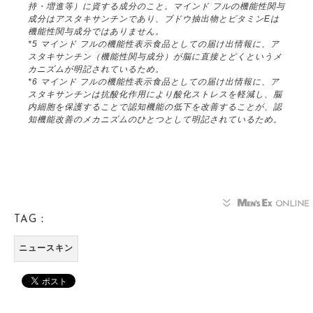
持・増進等）に資する成分のこと。マインド フルの機能性関与
成分はアスタキサンチンであり、ブドウ抽出物とビタミンEは
機能性関与成分ではありません。
*5 マインド フルの機能性表示食品としての届け出情報に、ア
スタキサンチン（機能性関与成分）が脳に直接とどくというメ
カニズムが明記されているため。
*6 マインド フルの機能性表示食品としての届け出情報に、ア
スタキサンチンは抗酸化作用により酸化ストレスを軽減し、脳
内細胞を保護することで認知機能の低下を改善することが、認
知機能改善のメカニズムのひとつとして明記されているため。
TAG：
ニュースキン