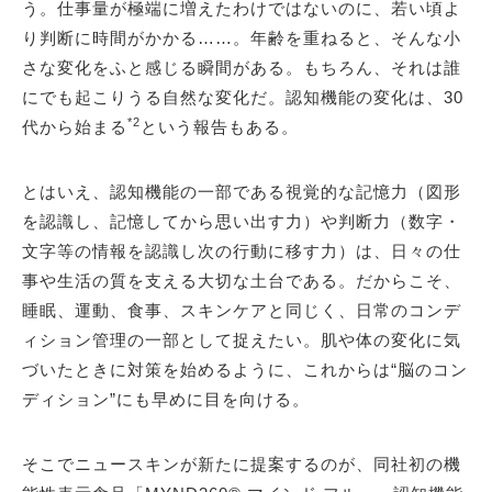
う。仕事量が極端に増えたわけではないのに、若い頃よ
り判断に時間がかかる……。年齢を重ねると、そんな小
さな変化をふと感じる瞬間がある。もちろん、それは誰
にでも起こりうる自然な変化だ。認知機能の変化は、30
*2
代から始まる
という報告もある。
とはいえ、認知機能の一部である視覚的な記憶力（図形
を認識し、記憶してから思い出す力）や判断力（数字・
文字等の情報を認識し次の行動に移す力）は、日々の仕
事や生活の質を支える大切な土台である。だからこそ、
睡眠、運動、食事、スキンケアと同じく、日常のコンデ
ィション管理の一部として捉えたい。肌や体の変化に気
づいたときに対策を始めるように、これからは“脳のコン
ディション”にも早めに目を向ける。
そこでニュースキンが新たに提案するのが、同社初の機