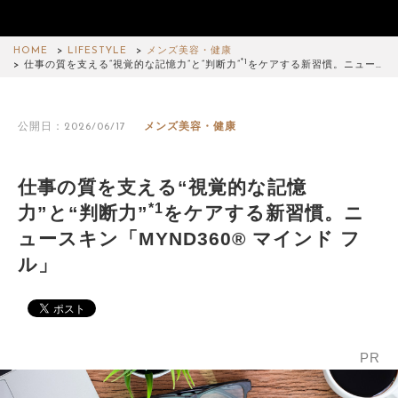
HOME
LIFESTYLE
メンズ美容・健康
*1
仕事の質を支える“視覚的な記憶力”と“判断力”
をケアする新習慣。ニュー…
公開日：2026/06/17
メンズ美容・健康
仕事の質を支える“視覚的な記憶
*1
力”と“判断力”
をケアする新習慣。ニ
ュースキン「MYND360® マインド フ
ル」
PR