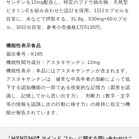
サンチンを12mg配合し、特定のブドウ抽出物、天然型
ビタミンEを組み合わせた設計を採用。1日2カプセルを
目安に、水などで摂取する。31.8g、530mg×60カプセ
ル、30日分目安。参考小売価格1万5135円。
機能性表示食品
届出番号：K185
機能性関与成分：アスタキサンチン 12mg
機能性表示：本品にはアスタキサンチンが含まれます。
アスタキサンチンは、健常な中高年者の加齢によって低
下する認知機能の一部である視覚的な記憶力（図形を認
識し、記憶してから思い出す力）、判断力（数字・文字
等の情報を認識し次の行動に移す力）の維持に役立つ機
能が報告されています。
「MYND360® マインド フル」に関する問い合わせはニ