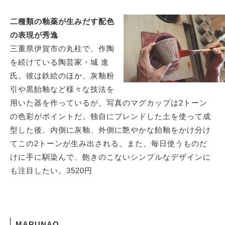
二種類の釉薬が生みだす配色
の表現が秀逸
三重県伊賀市の丸柱で、作陶
を続けている陶芸家・城 進
氏。彼は鉄絵のほか、灰釉粉
引や黒飴釉など様々な技法を
用いた器を作っているが、写真のマグカップは2トーン
の色彩がポイントだ。独自にブレンドした土を使って成
型した後、内側に灰釉、外側に艶やかな飴釉をかけ分け
てこの2トーンが生み出される。また、毎日使うものだ
けに手に馴染んで、飽きのこないシンプルなデザインに
も注目したい。3520円
MARUNAO