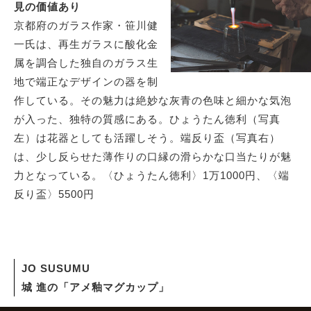
見の価値あり
京都府のガラス作家・笹川健
一氏は、再生ガラスに酸化金
属を調合した独自のガラス生
地で端正なデザインの器を制
作している。その魅力は絶妙な灰青の色味と細かな気泡
が入った、独特の質感にある。ひょうたん徳利（写真
左）は花器としても活躍しそう。端反り盃（写真右）
は、少し反らせた薄作りの口縁の滑らかな口当たりが魅
力となっている。〈ひょうたん徳利〉1万1000円、〈端
反り盃〉5500円
JO SUSUMU
城 進の「アメ釉マグカップ」