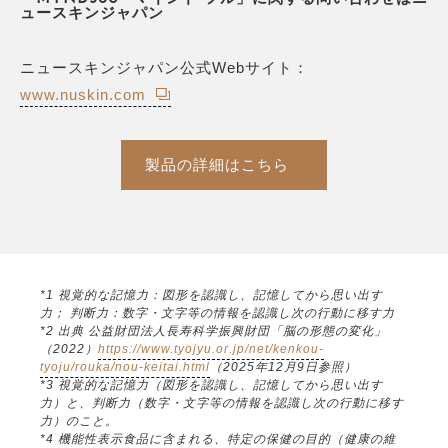
ュースキンジャパン
ニュースキンジャパン公式Webサイト：
www.nuskin.com
製品の詳細はこちら
*1 視覚的な記憶力：図形を認識し、記憶してから思い出す
力； 判断力：数字・文字等の情報を認識し次の行動に移す力
*2 出典 公益財団法人長寿科学振興財団「脳の形態の変化」
（2022）
https://www.tyojyu.or.jp/net/kenkou-
tyoju/rouka/nou-keitai.html
（2025年12月9日参照）
*3 視覚的な記憶力（図形を認識し、記憶してから思い出す
力）と、判断力（数字・文字等の情報を認識し次の行動に移す
力）のこと。
*4 機能性表示食品に含まれる、特定の保健の目的（健康の維