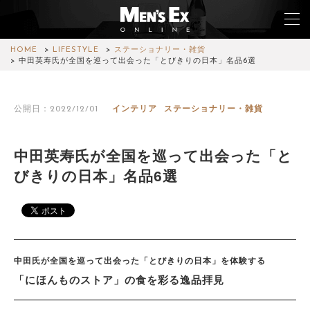
HOME
LIFESTYLE
ステーショナリー・雑貨
中田英寿氏が全国を巡って出会った「とびきりの日本」名品6選
TOP
公開日：2022/12/01
インテリア
ステーショナリー・雑貨
FASHION
WATCH
中田英寿氏が全国を巡って出会った「と
びきりの日本」名品6選
CAR&BIKE
LIFESTYLE
COLUMN
中田氏が全国を巡って出会った「とびきりの日本」を体験する
MAGAZINE
「にほんものストア」の食を彩る逸品拝見
ABOUT SITE