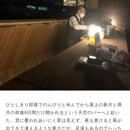
ひとしきり部屋でのんびりと休んでから屋上の新月と満
月の前後6日間だけ開かれるという天空のバーへと赴い
た。雲に覆われあいにく星は見えず、夜も更けると風が
出てきて凍えるような寒さだが、足湯もあるのでへっち