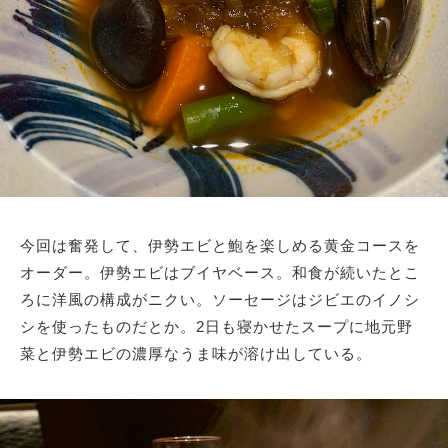
今回は奮発して、伊勢エビと鮑を楽しめる黄金コースを
オーダー。伊勢エビはブイヤベース。和食が続いたとこ
ろに洋風の構成がニクい。ソーセージはジビエのイノシ
シを使ったものだとか。2日も寝かせたスープに地元野
菜と伊勢エビの濃厚なうま味が溶け出している。