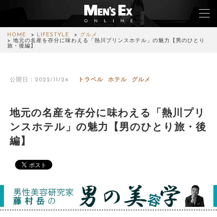
HOME
LIFESTYLE
グルメ
地元の名産を存分に味わえる「熱川プリンスホテル」の魅力【男のひとり
旅・後編】
TOP
公開日：2022/11/24
トラベル
ホテル
グルメ
FASHION
WATCH
地元の名産を存分に味わえる「熱川プリ
ンスホテル」の魅力【男のひとり旅・後
CAR&BIKE
編】
LIFESTYLE
COLUMN
MAGAZINE
ABOUT SITE