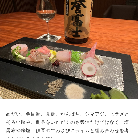
めだい、金目鯛、真鯛、かんぱち、シマアジ、ヒラメと
そろい踏み。刺身をいただくのも醤油だけではなく、塩
昆布や桜塩、伊豆の生わさびにライムと組み合わせを考