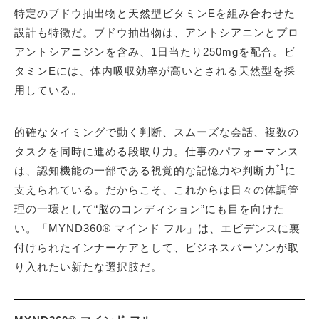
特定のブドウ抽出物と天然型ビタミンEを組み合わせた
設計も特徴だ。ブドウ抽出物は、アントシアニンとプロ
アントシアニジンを含み、1日当たり250mgを配合。ビ
タミンEには、体内吸収効率が高いとされる天然型を採
用している。
的確なタイミングで動く判断、スムーズな会話、複数の
タスクを同時に進める段取り力。仕事のパフォーマンス
*1
は、認知機能の一部である視覚的な記憶力や判断力
に
支えられている。だからこそ、これからは日々の体調管
理の一環として“脳のコンディション”にも目を向けた
い。「MYND360® マインド フル」は、エビデンスに裏
付けられたインナーケアとして、ビジネスパーソンが取
り入れたい新たな選択肢だ。