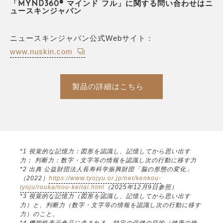
「MYND360® マインド フル」に関する問い合わせはニ
ュースキンジャパン
ニュースキンジャパン公式Webサイト：
www.nuskin.com
製品の詳細はこちら
*1 視覚的な記憶力：図形を認識し、記憶してから思い出す
力； 判断力：数字・文字等の情報を認識し次の行動に移す力
*2 出典 公益財団法人長寿科学振興財団「脳の形態の変化」
（2022）
https://www.tyojyu.or.jp/net/kenkou-
tyoju/rouka/nou-keitai.html
（2025年12月9日参照）
*3 視覚的な記憶力（図形を認識し、記憶してから思い出す
力）と、判断力（数字・文字等の情報を認識し次の行動に移す
力）のこと。