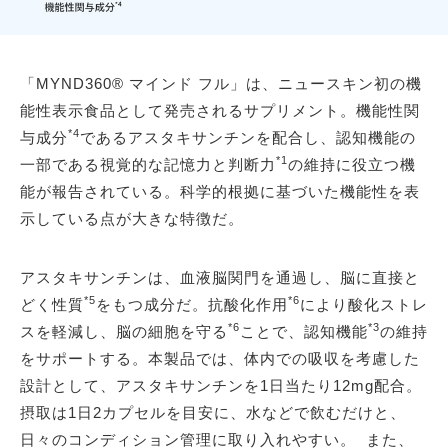
「MYND360® マインド フル」は、ニュースキン初の機
能性表示食品として発売されるサプリメント。機能性関
*4
与成分
であるアスタキサンチンを配合し、認知機能の
*1
一部である視覚的な記憶力と判断力
の維持に役立つ機
能が報告されている。科学的根拠に基づいた機能性を表
示している点が大きな特徴だ。
アスタキサンチンは、血液脳関門を通過し、脳に直接と
*5
*6
どく性質
をもつ成分だ。抗酸化作用
により酸化ストレ
*6
*3
スを軽減し、脳の細胞を守る
ことで、認知機能
の維持
をサポートする。本製品では、体内での吸収を考慮した
設計として、アスタキサンチンを1日当たり12mg配合。
摂取は1日2カプセルを目安に、水などで飲むだけと、
日々のコンディション管理に取り入れやすい。 また、