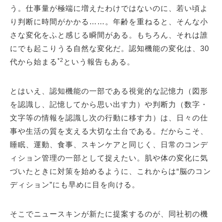
う。仕事量が極端に増えたわけではないのに、若い頃よ
り判断に時間がかかる……。年齢を重ねると、そんな小
さな変化をふと感じる瞬間がある。もちろん、それは誰
にでも起こりうる自然な変化だ。認知機能の変化は、30
*2
代から始まる
という報告もある。
とはいえ、認知機能の一部である視覚的な記憶力（図形
を認識し、記憶してから思い出す力）や判断力（数字・
文字等の情報を認識し次の行動に移す力）は、日々の仕
事や生活の質を支える大切な土台である。だからこそ、
睡眠、運動、食事、スキンケアと同じく、日常のコンデ
ィション管理の一部として捉えたい。肌や体の変化に気
づいたときに対策を始めるように、これからは“脳のコン
ディション”にも早めに目を向ける。
そこでニュースキンが新たに提案するのが、同社初の機