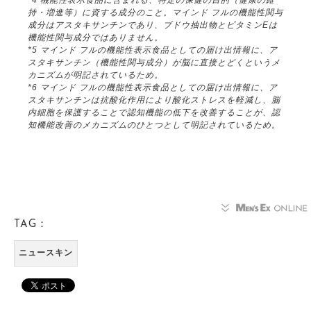
*4 機能性表示食品に含まれる、特定の保健の目的（健康の維
持・増進等）に資する成分のこと。マインド フルの機能性関与
成分はアスタキサンチンであり、ブドウ抽出物とビタミンEは
機能性関与成分ではありません。
*5 マインド フルの機能性表示食品としての届け出情報に、ア
スタキサンチン（機能性関与成分）が脳に直接とどくというメ
カニズムが明記されているため。
*6 マインド フルの機能性表示食品としての届け出情報に、ア
スタキサンチンは抗酸化作用により酸化ストレスを軽減し、脳
内細胞を保護することで認知機能の低下を改善することが、認
知機能改善のメカニズムのひとつとして明記されているため。
TAG：
ニュースキン