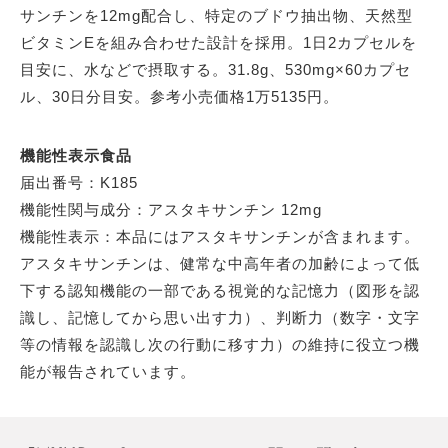
サンチンを12mg配合し、特定のブドウ抽出物、天然型
ビタミンEを組み合わせた設計を採用。1日2カプセルを
目安に、水などで摂取する。31.8g、530mg×60カプセ
ル、30日分目安。参考小売価格1万5135円。
機能性表示食品
届出番号：K185
機能性関与成分：アスタキサンチン 12mg
機能性表示：本品にはアスタキサンチンが含まれます。
アスタキサンチンは、健常な中高年者の加齢によって低
下する認知機能の一部である視覚的な記憶力（図形を認
識し、記憶してから思い出す力）、判断力（数字・文字
等の情報を認識し次の行動に移す力）の維持に役立つ機
能が報告されています。