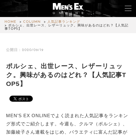
HOME
COLUMN
人気記事ランキング
ポルシェ、出世レース、レザーリュック。興味があるのはどれ？【人気記
事TOP5】
TOP
公開日：2020/09/19
FASHION
ポルシェ、出世レース、レザーリュッ
WATCH
ク。興味があるのはどれ？【人気記事T
CAR&BIKE
OP5】
LIFESTYLE
COLUMN
MEN’S EX ONLINEでよく読まれた人気記事をランキン
MAGAZINE
グ形式でご紹介します。今週も、クルマ（ポルシェ）、
加藤綾子さん連載をはじめ、バラエティに富んだ記事が
ABOUT SITE