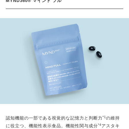
MYND360® マインド フル
*1
認知機能の一部である視覚的な記憶力と判断力
の維持
*4
に役立つ、機能性表示食品。機能性関与成分
アスタキ