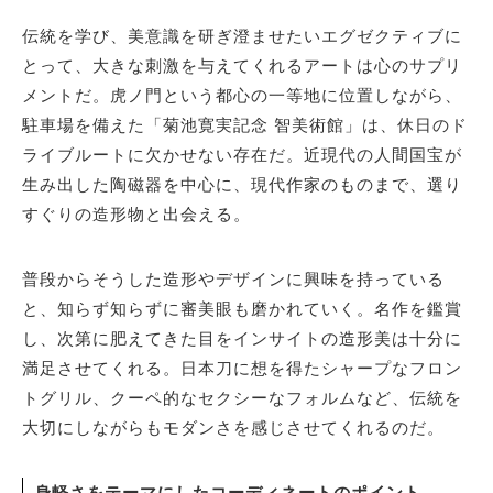
伝統を学び、美意識を研ぎ澄ませたいエグゼクティブに
とって、大きな刺激を与えてくれるアートは心のサプリ
メントだ。虎ノ門という都心の一等地に位置しながら、
駐車場を備えた「菊池寛実記念 智美術館」は、休日のド
ライブルートに欠かせない存在だ。近現代の人間国宝が
生み出した陶磁器を中心に、現代作家のものまで、選り
すぐりの造形物と出会える。
普段からそうした造形やデザインに興味を持っている
と、知らず知らずに審美眼も磨かれていく。名作を鑑賞
し、次第に肥えてきた目をインサイトの造形美は十分に
満足させてくれる。日本刀に想を得たシャープなフロン
トグリル、クーペ的なセクシーなフォルムなど、伝統を
大切にしながらもモダンさを感じさせてくれるのだ。
身軽さをテーマにしたコーディネートのポイント