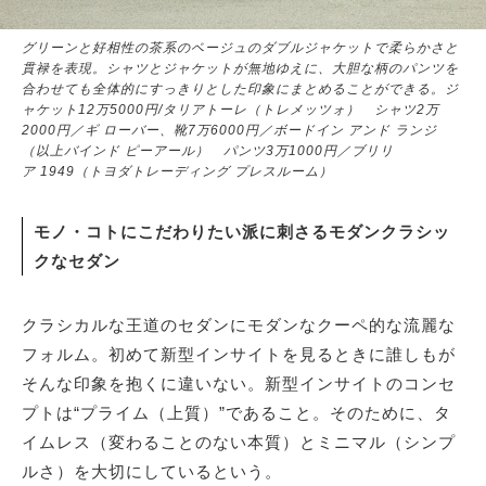
グリーンと好相性の茶系のベージュのダブルジャケットで柔らかさと
貫禄を表現。シャツとジャケットが無地ゆえに、大胆な柄のパンツを
合わせても全体的にすっきりとした印象にまとめることができる。ジ
ャケット12万5000円/タリアトーレ（トレメッツォ） シャツ2万
2000円／ギ ローバー、靴7万6000円／ボードイン アンド ランジ
（以上バインド ピーアール） パンツ3万1000円／ブリリ
ア 1949（トヨダトレーディング プレスルーム）
モノ・コトにこだわりたい派に刺さるモダンクラシッ
クなセダン
クラシカルな王道のセダンにモダンなクーペ的な流麗な
フォルム。初めて新型インサイトを見るときに誰しもが
そんな印象を抱くに違いない。新型インサイトのコンセ
プトは“プライム（上質）”であること。そのために、タ
イムレス（変わることのない本質）とミニマル（シンプ
ルさ）を大切にしているという。