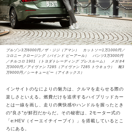
ブルゾン3万6000円／ザ・ジジ（アマン） カットソー1万1000円／
コロニー クロージング（バインド ピーアール） パンツ3万3000円
／チルコロ 1901 （トヨダトレーディング プレスルーム） メガネ4
万3000円／アイヴァン 7285（アイヴァン 7285 トウキョウ） 靴3
万9000円／シーキューピー（アイネックス）
インサイトのなによりの魅力は、クルマを走らせる際の
楽しさといえる。燃費だけを追求するハイブリッドカー
とは一線を画し、走りの爽快感やハンドルを握ったとき
の“良さ”が鮮烈だからだ。その秘密は、2モーター式の
「e:HEV（イーエイチイーブイ）」を搭載しているとこ
ろにある。