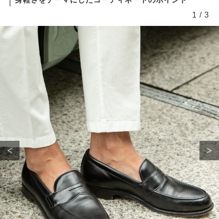
1
/
3