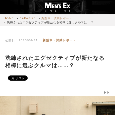
HOME
CAR&BIKE
新型車・試乗レポート
洗練されたエグゼクティブが新たなる相棒に選ぶクルマは……？
TOP
公開日：2020/08/27
新型車・試乗レポート
FASHION
WATCH
洗練されたエグゼクティブが新たなる
相棒に選ぶクルマは……？
CAR&BIKE
LIFESTYLE
COLUMN
PR
MAGAZINE
ABOUT SITE