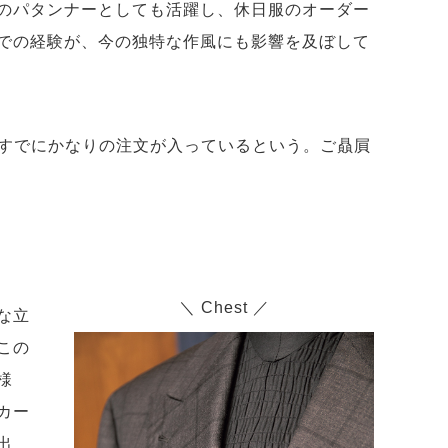
のパタンナーとしても活躍し、休日服のオーダー
での経験が、今の独特な作風にも影響を及ぼして
。すでにかなりの注文が入っているという。ご贔屓
＼ Chest ／
な立
この
様
カー
出