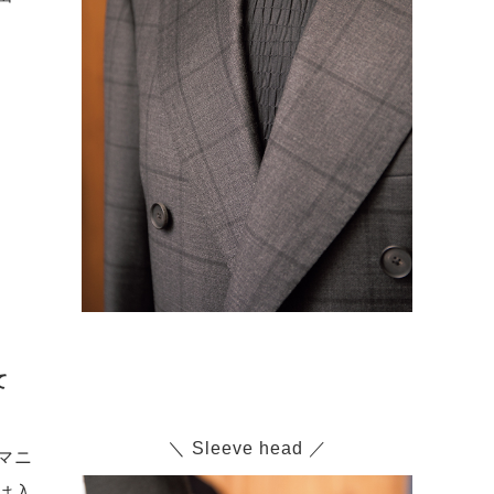
て
＼ Sleeve head ／
マニ
は入