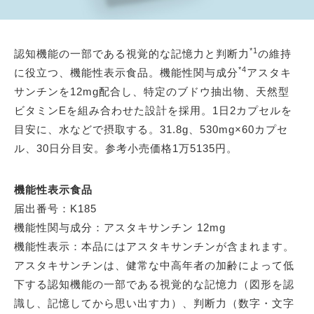
*1
認知機能の一部である視覚的な記憶力と判断力
の維持
*4
に役立つ、機能性表示食品。機能性関与成分
アスタキ
サンチンを12mg配合し、特定のブドウ抽出物、天然型
ビタミンEを組み合わせた設計を採用。1日2カプセルを
目安に、水などで摂取する。31.8g、530mg×60カプセ
ル、30日分目安。参考小売価格1万5135円。
機能性表示食品
届出番号：K185
機能性関与成分：アスタキサンチン 12mg
機能性表示：本品にはアスタキサンチンが含まれます。
アスタキサンチンは、健常な中高年者の加齢によって低
下する認知機能の一部である視覚的な記憶力（図形を認
識し、記憶してから思い出す力）、判断力（数字・文字