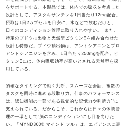
をサポートする。本製品では、体内での吸収を考慮した
設計として、アスタキサンチンを1日当たり12mg配合。
摂取は1日2カプセルを目安に、水などで飲むだけと、
日々のコンディション管理に取り入れやすい。 また、
特定のブドウ抽出物と天然型ビタミンEを組み合わせた
設計も特徴だ。ブドウ抽出物は、アントシアニンとプロ
アントシアニジンを含み、1日当たり250mgを配合。ビ
タミンEには、体内吸収効率が高いとされる天然型を採
用している。
的確なタイミングで動く判断、スムーズな会話、複数の
タスクを同時に進める段取り力。仕事のパフォーマンス
*1
は、認知機能の一部である視覚的な記憶力や判断力
に
支えられている。だからこそ、これからは日々の体調管
理の一環として“脳のコンディション”にも目を向けた
い。「MYND360® マインド フル」は、エビデンスに裏