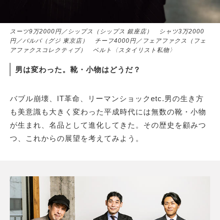
スーツ9万2000円／シップス（シップス 銀座店） シャツ3万2000
円／バルバ（グジ 東京店） チーフ4000円／フェアファクス（フェ
アファクスコレクティブ） ベルト〈スタイリスト私物〉
男は変わった。靴・小物はどうだ？
バブル崩壊、IT革命、リーマンショックetc.男の生き方
も美意識も大きく変わった平成時代には無数の靴・小物
が生まれ、名品として進化してきた。その歴史を顧みつ
つ、これからの展望を考えてみよう。