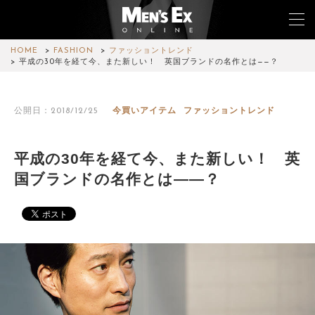
HOME
FASHION
ファッショントレンド
平成の30年を経て今、また新しい！ 英国ブランドの名作とは——？
TOP
公開日：2018/12/25
今買いアイテム
ファッショントレンド
FASHION
WATCH
平成の30年を経て今、また新しい！ 英
国ブランドの名作とは——？
CAR&BIKE
LIFESTYLE
COLUMN
MAGAZINE
ABOUT SITE