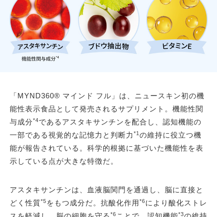
「MYND360® マインド フル」は、ニュースキン初の機
能性表示食品として発売されるサプリメント。機能性関
*4
与成分
であるアスタキサンチンを配合し、認知機能の
*1
一部である視覚的な記憶力と判断力
の維持に役立つ機
能が報告されている。科学的根拠に基づいた機能性を表
示している点が大きな特徴だ。
アスタキサンチンは、血液脳関門を通過し、脳に直接と
*5
*6
どく性質
をもつ成分だ。抗酸化作用
により酸化ストレ
*6
*3
スを軽減し、脳の細胞を守る
ことで、認知機能
の維持