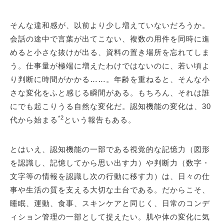
そんな違和感が、以前より少し増えていないだろうか。
会話の途中で言葉が出てこない、複数の用件を同時に進
めると小さな抜けが出る、資料の置き場所を忘れてしま
う。仕事量が極端に増えたわけではないのに、若い頃よ
り判断に時間がかかる……。年齢を重ねると、そんな小
さな変化をふと感じる瞬間がある。もちろん、それは誰
にでも起こりうる自然な変化だ。認知機能の変化は、30
*2
代から始まる
という報告もある。
とはいえ、認知機能の一部である視覚的な記憶力（図形
を認識し、記憶してから思い出す力）や判断力（数字・
文字等の情報を認識し次の行動に移す力）は、日々の仕
事や生活の質を支える大切な土台である。だからこそ、
睡眠、運動、食事、スキンケアと同じく、日常のコンデ
ィション管理の一部として捉えたい。肌や体の変化に気