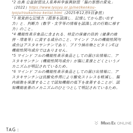
*2 出典 公益財団法人長寿科学振興財団「脳の形態の変化」
（2022）
https://www.tyojyu.or.jp/net/kenkou-
tyoju/rouka/nou-keitai.html
（2025年12月9日参照）
*3 視覚的な記憶力（図形を認識し、記憶してから思い出す
力）と、判断力（数字・文字等の情報を認識し次の行動に移す
力）のこと。
*4 機能性表示食品に含まれる、特定の保健の目的（健康の維
持・増進等）に資する成分のこと。マインド フルの機能性関与
成分はアスタキサンチンであり、ブドウ抽出物とビタミンEは
機能性関与成分ではありません。
*5 マインド フルの機能性表示食品としての届け出情報に、ア
スタキサンチン（機能性関与成分）が脳に直接とどくというメ
カニズムが明記されているため。
*6 マインド フルの機能性表示食品としての届け出情報に、ア
スタキサンチンは抗酸化作用により酸化ストレスを軽減し、脳
内細胞を保護することで認知機能の低下を改善することが、認
知機能改善のメカニズムのひとつとして明記されているため。
TAG：