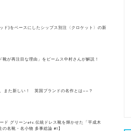
ウッド)をベースにしたシップス別注〈クロケット〉の新
ド靴が再注目な理由」をビームス中村さんが解説！
今、また新しい！ 英国ブランドの名作とは——？
ード グリーンetc.伝統ドレス靴を輝かせた「平成木
の名靴・名小物 多事総論 #1】