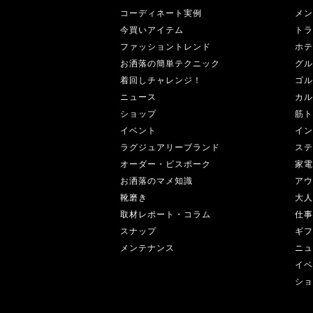
コーディネート実例
メン
今買いアイテム
トラ
ファッショントレンド
ホテ
お洒落の簡単テクニック
グル
着回しチャレンジ！
ゴル
ニュース
カル
ショップ
筋ト
イベント
イン
ラグジュアリーブランド
ステ
オーダー・ビスポーク
家電
お洒落のマメ知識
アウ
靴磨き
大人
取材レポート・コラム
仕事
スナップ
ギフ
メンテナンス
ニュ
イベ
ショ