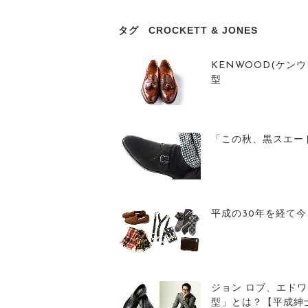
タグ
CROCKETT & JONES
KENWOOD(ケン
型
「この秋、黒スエー
平成の30年を経て
ジョン ロブ、エドワ
型」とは？【平成紳士