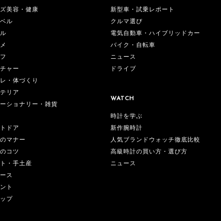
ズ美容・健康
新型車・試乗レポート
ベル
クルマ選び
ル
電気自動車・ハイブリッドカー
メ
バイク・自転車
フ
ニュース
チャー
ドライブ
レ・体づくり
テリア
WATCH
ーショナリー・雑貨
時計を学ぶ
新作腕時計
トドア
人気ブランドウォッチ徹底比較
のマナー
高級時計の買い方・選び方
のコツ
ニュース
ト・手土産
ース
ント
ップ