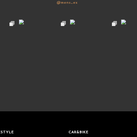
@mens_ex
ESTYLE
CAR&BIKE