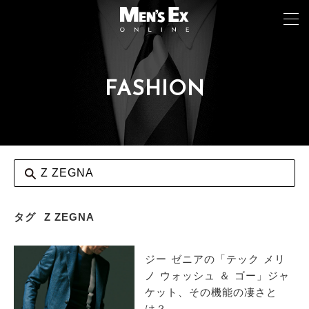
FASHION
TOP
FASHION
WATCH
CAR&BIKE
LIFESTYLE
タグ
Z ZEGNA
COLUMN
ジー ゼニアの「テック メリ
MAGAZINE
ノ ウォッシュ ＆ ゴー」ジャ
ケット、その機能の凄さと
ABOUT SITE