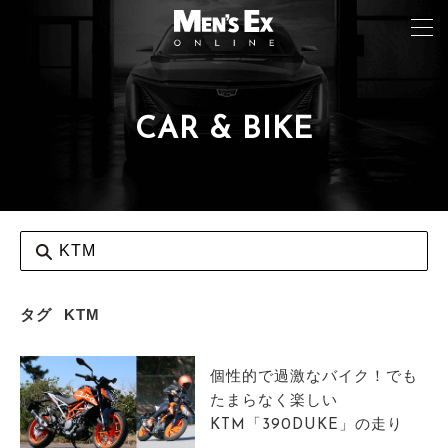
CAR & BIKE
TOP
FASHION
WATCH
CAR&BIKE
LIFESTYLE
タグ
KTM
COLUMN
個性的で過激なバイク！でも
MAGAZINE
たまらなく楽しい
KTM「390DUKE」の走り
ABOUT SITE