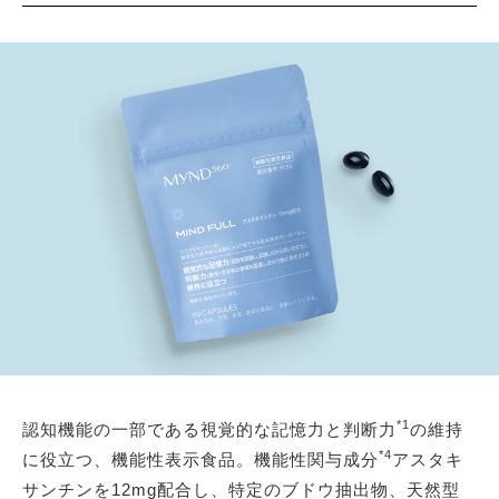
*1
認知機能の一部である視覚的な記憶力と判断力
の維持
*4
に役立つ、機能性表示食品。機能性関与成分
アスタキ
サンチンを12mg配合し、特定のブドウ抽出物、天然型