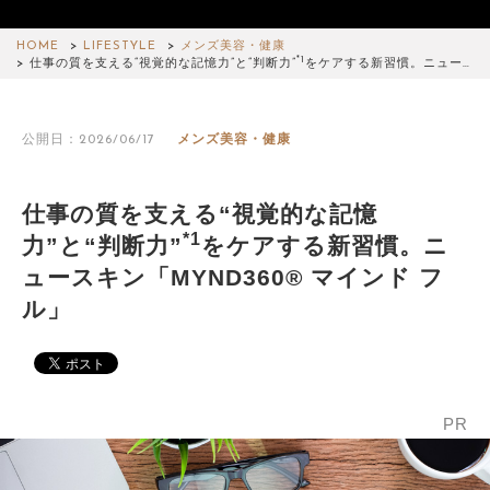
HOME
LIFESTYLE
メンズ美容・健康
*1
仕事の質を支える“視覚的な記憶力”と“判断力”
をケアする新習慣。ニュー…
公開日：2026/06/17
メンズ美容・健康
仕事の質を支える“視覚的な記憶
*1
力”と“判断力”
をケアする新習慣。ニ
ュースキン「MYND360® マインド フ
ル」
PR