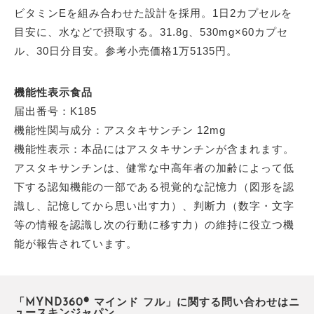
ビタミンEを組み合わせた設計を採用。1日2カプセルを
目安に、水などで摂取する。31.8g、530mg×60カプセ
ル、30日分目安。参考小売価格1万5135円。
機能性表示食品
届出番号：K185
機能性関与成分：アスタキサンチン 12mg
機能性表示：本品にはアスタキサンチンが含まれます。
アスタキサンチンは、健常な中高年者の加齢によって低
下する認知機能の一部である視覚的な記憶力（図形を認
識し、記憶してから思い出す力）、判断力（数字・文字
等の情報を認識し次の行動に移す力）の維持に役立つ機
能が報告されています。
「MYND360® マインド フル」に関する問い合わせはニ
ュースキンジャパン