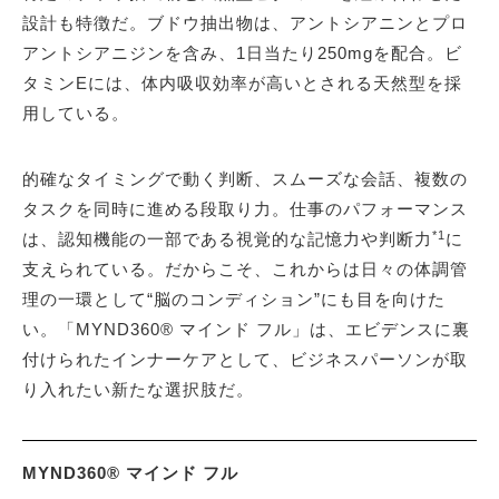
設計も特徴だ。ブドウ抽出物は、アントシアニンとプロ
アントシアニジンを含み、1日当たり250mgを配合。ビ
タミンEには、体内吸収効率が高いとされる天然型を採
用している。
的確なタイミングで動く判断、スムーズな会話、複数の
タスクを同時に進める段取り力。仕事のパフォーマンス
*1
は、認知機能の一部である視覚的な記憶力や判断力
に
支えられている。だからこそ、これからは日々の体調管
理の一環として“脳のコンディション”にも目を向けた
い。「MYND360® マインド フル」は、エビデンスに裏
付けられたインナーケアとして、ビジネスパーソンが取
り入れたい新たな選択肢だ。
MYND360® マインド フル