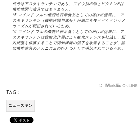
成分はアスタキサンチンであり、ブドウ抽出物とビタミンEは
機能性関与成分ではありません。
*5 マインド フルの機能性表示食品としての届け出情報に、ア
スタキサンチン（機能性関与成分）が脳に直接とどくというメ
カニズムが明記されているため。
*6 マインド フルの機能性表示食品としての届け出情報に、ア
スタキサンチンは抗酸化作用により酸化ストレスを軽減し、脳
内細胞を保護することで認知機能の低下を改善することが、認
知機能改善のメカニズムのひとつとして明記されているため。
TAG：
ニュースキン