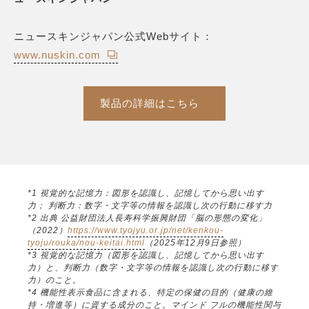
ニュースキンジャパン公式Webサイト：
www.nuskin.com
製品の詳細はこちら
*1 視覚的な記憶力：図形を認識し、記憶してから思い出す
力； 判断力：数字・文字等の情報を認識し次の行動に移す力
*2 出典 公益財団法人長寿科学振興財団「脳の形態の変化」
（2022）
https://www.tyojyu.or.jp/net/kenkou-
tyoju/rouka/nou-keitai.html
（2025年12月9日参照）
*3 視覚的な記憶力（図形を認識し、記憶してから思い出す
力）と、判断力（数字・文字等の情報を認識し次の行動に移す
力）のこと。
*4 機能性表示食品に含まれる、特定の保健の目的（健康の維
持・増進等）に資する成分のこと。マインド フルの機能性関与