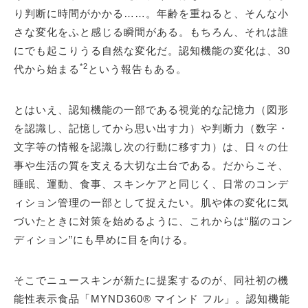
り判断に時間がかかる……。年齢を重ねると、そんな小
さな変化をふと感じる瞬間がある。もちろん、それは誰
にでも起こりうる自然な変化だ。認知機能の変化は、30
*2
代から始まる
という報告もある。
とはいえ、認知機能の一部である視覚的な記憶力（図形
を認識し、記憶してから思い出す力）や判断力（数字・
文字等の情報を認識し次の行動に移す力）は、日々の仕
事や生活の質を支える大切な土台である。だからこそ、
睡眠、運動、食事、スキンケアと同じく、日常のコンデ
ィション管理の一部として捉えたい。肌や体の変化に気
づいたときに対策を始めるように、これからは“脳のコン
ディション”にも早めに目を向ける。
そこでニュースキンが新たに提案するのが、同社初の機
能性表示食品「MYND360® マインド フル」。認知機能