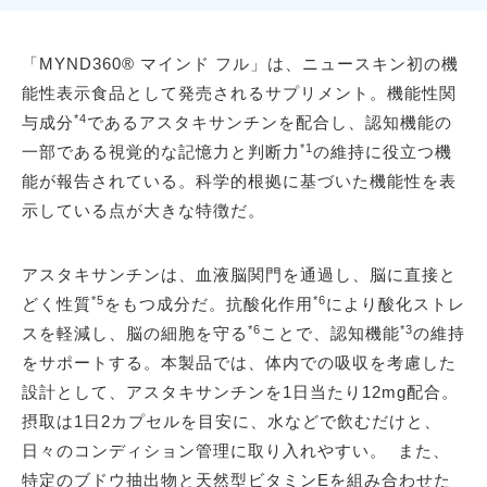
「MYND360® マインド フル」は、ニュースキン初の機
能性表示食品として発売されるサプリメント。機能性関
*4
与成分
であるアスタキサンチンを配合し、認知機能の
*1
一部である視覚的な記憶力と判断力
の維持に役立つ機
能が報告されている。科学的根拠に基づいた機能性を表
示している点が大きな特徴だ。
アスタキサンチンは、血液脳関門を通過し、脳に直接と
*5
*6
どく性質
をもつ成分だ。抗酸化作用
により酸化ストレ
*6
*3
スを軽減し、脳の細胞を守る
ことで、認知機能
の維持
をサポートする。本製品では、体内での吸収を考慮した
設計として、アスタキサンチンを1日当たり12mg配合。
摂取は1日2カプセルを目安に、水などで飲むだけと、
日々のコンディション管理に取り入れやすい。 また、
特定のブドウ抽出物と天然型ビタミンEを組み合わせた