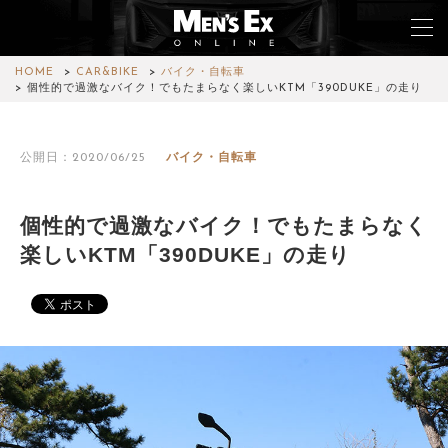
HOME
CAR&BIKE
バイク・自転車
個性的で過激なバイク！でもたまらなく楽しいKTM「390DUKE」の走り
TOP
公開日：2020/06/25
バイク・自転車
FASHION
WATCH
個性的で過激なバイク！でもたまらなく
楽しいKTM「390DUKE」の走り
CAR&BIKE
LIFESTYLE
COLUMN
MAGAZINE
ABOUT SITE