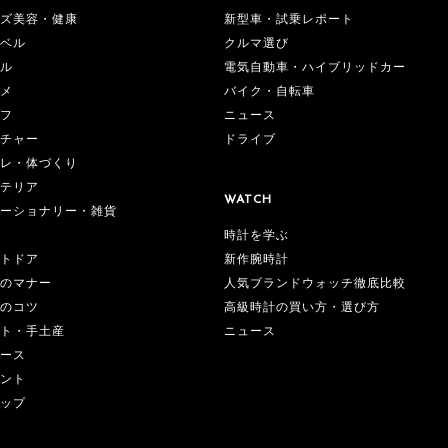
ズ美容・健康
新型車・試乗レポート
ベル
クルマ選び
ル
電気自動車・ハイブリッドカー
メ
バイク・自転車
フ
ニュース
チャー
ドライブ
レ・体づくり
テリア
WATCH
ーショナリー・雑貨
時計を学ぶ
新作腕時計
トドア
人気ブランドウォッチ徹底比較
のマナー
高級時計の買い方・選び方
のコツ
ニュース
ト・手土産
ース
ント
ップ