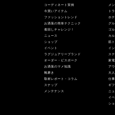
コーディネート実例
メン
今買いアイテム
トラ
ファッショントレンド
ホテ
お洒落の簡単テクニック
グル
着回しチャレンジ！
ゴル
ニュース
カル
ショップ
筋ト
イベント
イン
ラグジュアリーブランド
ステ
オーダー・ビスポーク
家電
お洒落のマメ知識
アウ
靴磨き
大人
取材レポート・コラム
仕事
スナップ
ギフ
メンテナンス
ニュ
イベ
ショ