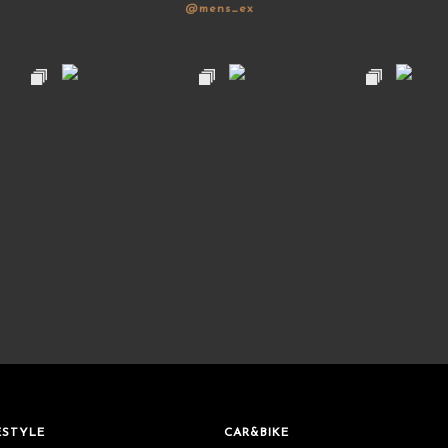
@mens_ex
ESTYLE
CAR&BIKE