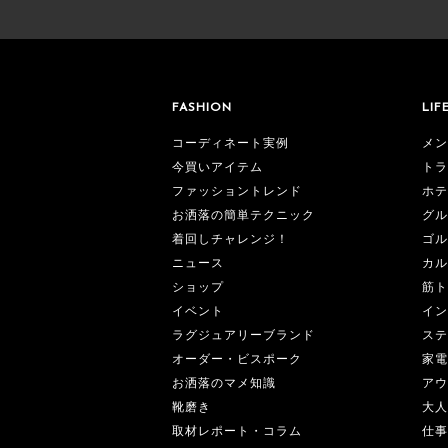
FASHION
LIF
コーディネート実例
メン
今買いアイテム
トラ
ファッショントレンド
ホテ
お洒落の簡単テクニック
グル
着回しチャレンジ！
ゴル
ニュース
カル
ショップ
筋ト
イベント
イン
ラグジュアリーブランド
ステ
オーダー・ビスポーク
家電
お洒落のマメ知識
アウ
靴磨き
大人
取材レポート・コラム
仕事