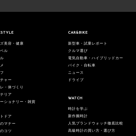
ESTYLE
CAR&BIKE
ズ美容・健康
新型車・試乗レポート
ベル
クルマ選び
ル
電気自動車・ハイブリッドカー
メ
バイク・自転車
フ
ニュース
チャー
ドライブ
レ・体づくり
テリア
WATCH
ーショナリー・雑貨
時計を学ぶ
新作腕時計
トドア
人気ブランドウォッチ徹底比較
のマナー
高級時計の買い方・選び方
のコツ