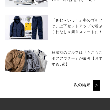
996、2位は意外な一足!?
「さむ～いっ！」冬のゴルフ
は、上下セットアップで着ぶ
くれなし＆簡単スマートに！
極寒期のゴルフは「もこもこ
ボアアウター」が最強【おす
すめ5選】
次の結果