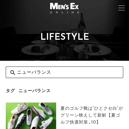
LIFESTYLE
TOP
FASHION
WATCH
CAR&BIKE
LIFESTYLE
タグ
ニューバランス
COLUMN
夏のゴルフ靴は“ひとクセ白”が
MAGAZINE
グリーン映えして新鮮【夏ゴ
ルフ快適対策_10】
ABOUT SITE