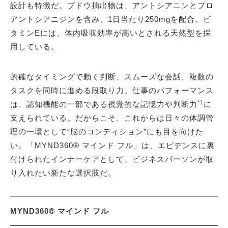
設計も特徴だ。ブドウ抽出物は、アントシアニンとプロ
アントシアニジンを含み、1日当たり250mgを配合。ビ
タミンEには、体内吸収効率が高いとされる天然型を採
用している。
的確なタイミングで動く判断、スムーズな会話、複数の
タスクを同時に進める段取り力。仕事のパフォーマンス
*1
は、認知機能の一部である視覚的な記憶力や判断力
に
支えられている。だからこそ、これからは日々の体調管
理の一環として“脳のコンディション”にも目を向けた
い。「MYND360® マインド フル」は、エビデンスに裏
付けられたインナーケアとして、ビジネスパーソンが取
り入れたい新たな選択肢だ。
MYND360® マインド フル