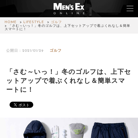
HOME
LIFESTYLE
ゴルフ
「さむ～いっ！」冬のゴルフは、上下セットアップで着ぶくれなし＆簡単
スマートに！
TOP
公開日：2021/01/29
ゴルフ
FASHION
WATCH
「さむ～いっ！」冬のゴルフは、上下セ
ットアップで着ぶくれなし＆簡単スマ
CAR&BIKE
ートに！
LIFESTYLE
COLUMN
MAGAZINE
ABOUT SITE