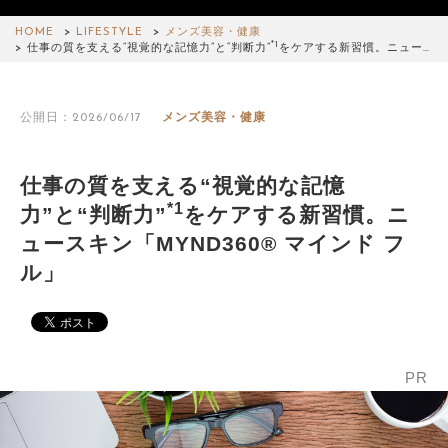
HOME
LIFESTYLE
メンズ美容・健康
*1
仕事の質を支える“視覚的な記憶力”と“判断力”
をケアする新習慣。ニュー…
公開日：2026/06/17
メンズ美容・健康
仕事の質を支える“視覚的な記憶
*1
力”と“判断力”
をケアする新習慣。ニ
ュースキン「MYND360® マインド フ
ル」
PR