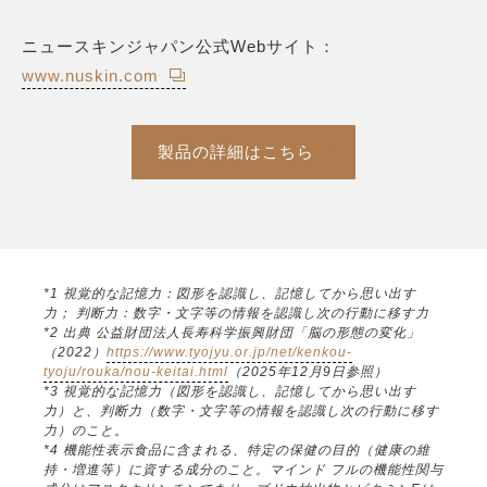
ニュースキンジャパン公式Webサイト：
www.nuskin.com
製品の詳細はこちら
*1 視覚的な記憶力：図形を認識し、記憶してから思い出す
力； 判断力：数字・文字等の情報を認識し次の行動に移す力
*2 出典 公益財団法人長寿科学振興財団「脳の形態の変化」
（2022）
https://www.tyojyu.or.jp/net/kenkou-
tyoju/rouka/nou-keitai.html
（2025年12月9日参照）
*3 視覚的な記憶力（図形を認識し、記憶してから思い出す
力）と、判断力（数字・文字等の情報を認識し次の行動に移す
力）のこと。
*4 機能性表示食品に含まれる、特定の保健の目的（健康の維
持・増進等）に資する成分のこと。マインド フルの機能性関与