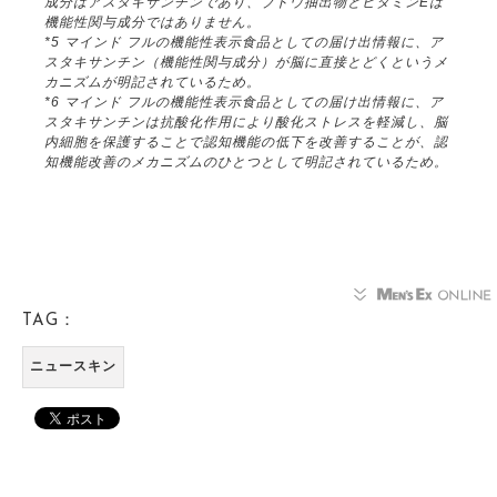
成分はアスタキサンチンであり、ブドウ抽出物とビタミンEは
機能性関与成分ではありません。
*5 マインド フルの機能性表示食品としての届け出情報に、ア
スタキサンチン（機能性関与成分）が脳に直接とどくというメ
カニズムが明記されているため。
*6 マインド フルの機能性表示食品としての届け出情報に、ア
スタキサンチンは抗酸化作用により酸化ストレスを軽減し、脳
内細胞を保護することで認知機能の低下を改善することが、認
知機能改善のメカニズムのひとつとして明記されているため。
TAG：
ニュースキン