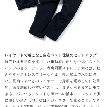
レイヤードで着こなし自在ベスト仕様のセットアップ
遠赤外線発熱綿を採用した重ね着に便利な中綿ベストと
パンツのセットアップ。表裏両面ストレッチ素材は、動
きやすくストレスフリーなうえ、撥水加工で水気に強
い。長袖シャツとのレイヤードで身頃を暖めるのに効果
的。温度調節しやすいベストは、真冬から春まで活用で
きる。パンツも、ソフトな風合いの撥水ストレッチで肌
に優しい穿き心地。裾はアジャスターで絞ることができ
る。ベスト2万円、パンツ1万8000円（アクシネット ジ