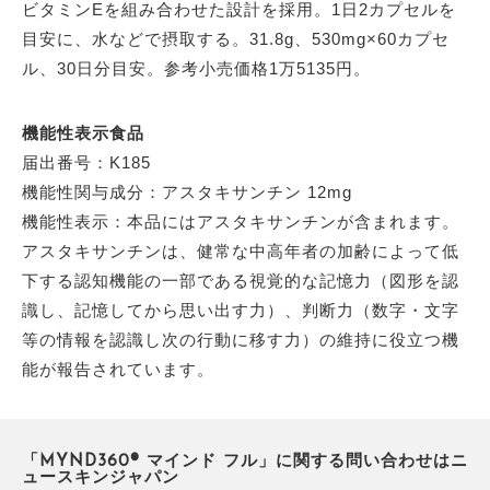
ビタミンEを組み合わせた設計を採用。1日2カプセルを
目安に、水などで摂取する。31.8g、530mg×60カプセ
ル、30日分目安。参考小売価格1万5135円。
機能性表示食品
届出番号：K185
機能性関与成分：アスタキサンチン 12mg
機能性表示：本品にはアスタキサンチンが含まれます。
アスタキサンチンは、健常な中高年者の加齢によって低
下する認知機能の一部である視覚的な記憶力（図形を認
識し、記憶してから思い出す力）、判断力（数字・文字
等の情報を認識し次の行動に移す力）の維持に役立つ機
能が報告されています。
「MYND360® マインド フル」に関する問い合わせはニ
ュースキンジャパン