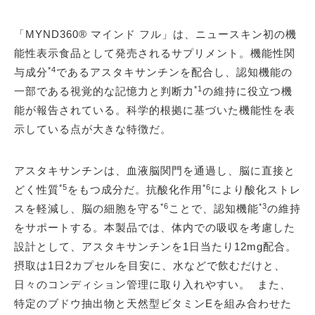
「MYND360® マインド フル」は、ニュースキン初の機
能性表示食品として発売されるサプリメント。機能性関
*4
与成分
であるアスタキサンチンを配合し、認知機能の
*1
一部である視覚的な記憶力と判断力
の維持に役立つ機
能が報告されている。科学的根拠に基づいた機能性を表
示している点が大きな特徴だ。
アスタキサンチンは、血液脳関門を通過し、脳に直接と
*5
*6
どく性質
をもつ成分だ。抗酸化作用
により酸化ストレ
*6
*3
スを軽減し、脳の細胞を守る
ことで、認知機能
の維持
をサポートする。本製品では、体内での吸収を考慮した
設計として、アスタキサンチンを1日当たり12mg配合。
摂取は1日2カプセルを目安に、水などで飲むだけと、
日々のコンディション管理に取り入れやすい。 また、
特定のブドウ抽出物と天然型ビタミンEを組み合わせた