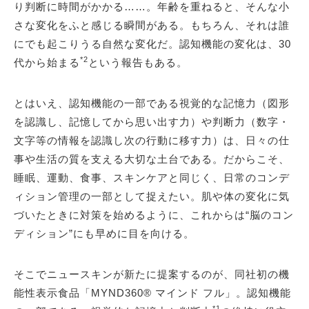
り判断に時間がかかる……。年齢を重ねると、そんな小
さな変化をふと感じる瞬間がある。もちろん、それは誰
にでも起こりうる自然な変化だ。認知機能の変化は、30
*2
代から始まる
という報告もある。
とはいえ、認知機能の一部である視覚的な記憶力（図形
を認識し、記憶してから思い出す力）や判断力（数字・
文字等の情報を認識し次の行動に移す力）は、日々の仕
事や生活の質を支える大切な土台である。だからこそ、
睡眠、運動、食事、スキンケアと同じく、日常のコンデ
ィション管理の一部として捉えたい。肌や体の変化に気
づいたときに対策を始めるように、これからは“脳のコン
ディション”にも早めに目を向ける。
そこでニュースキンが新たに提案するのが、同社初の機
能性表示食品「MYND360® マインド フル」。認知機能
*1