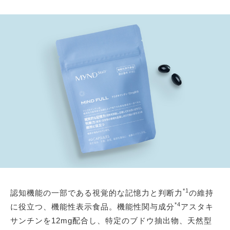
*1
認知機能の一部である視覚的な記憶力と判断力
の維持
*4
に役立つ、機能性表示食品。機能性関与成分
アスタキ
サンチンを12mg配合し、特定のブドウ抽出物、天然型