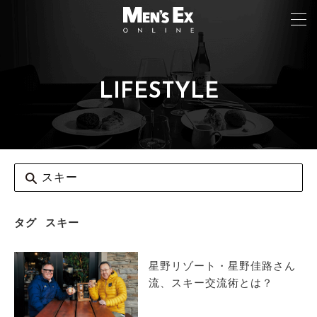
LIFESTYLE
TOP
FASHION
WATCH
CAR&BIKE
LIFESTYLE
タグ
スキー
COLUMN
星野リゾート・星野佳路さん
MAGAZINE
流、スキー交流術とは？
ABOUT SITE