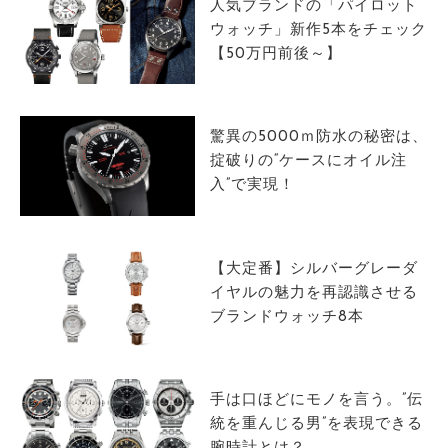
人気ブランドの「パイロット
ウォッチ」新作5本をチェック
【50万円前後～】
驚異の5000ｍ防水の秘密は、
掟破りの“ケースにオイル注
入”で実現！
【大定番】シルバーグレーダ
イヤルの魅力を再認識させる
ブランドウォッチ8本
手は口ほどにモノを言う。”伝
統を重んじる男”を表現できる