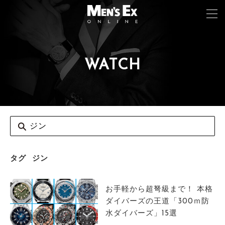
WATCH
TOP
FASHION
WATCH
CAR&BIKE
LIFESTYLE
タグ
ジン
COLUMN
お手軽から超弩級まで！ 本格
MAGAZINE
ダイバーズの王道「300ｍ防
水ダイバーズ」15選
ABOUT SITE