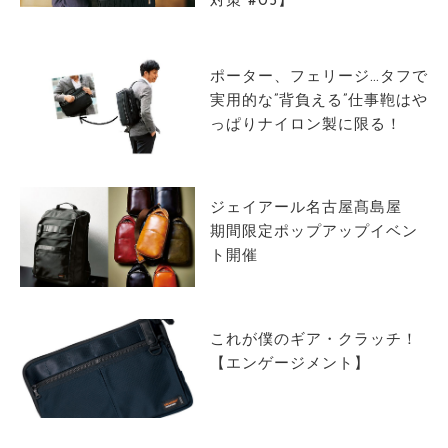
対策 #05】
サイトマップ
ポーター、フェリージ…タフで
実用的な”背負える”仕事鞄はや
っぱりナイロン製に限る！
ジェイアール名古屋髙島屋
期間限定ポップアップイベン
ト開催
これが僕のギア・クラッチ！
【エンゲージメント】